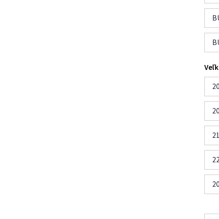
B
B
Veľk
2
2
2
2
2