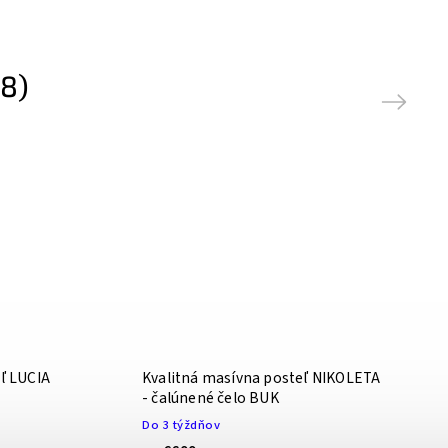
8)
Next
ľ LUCIA
Kvalitná masívna posteľ NIKOLETA
- čalúnené čelo BUK
Do 3 týždňov