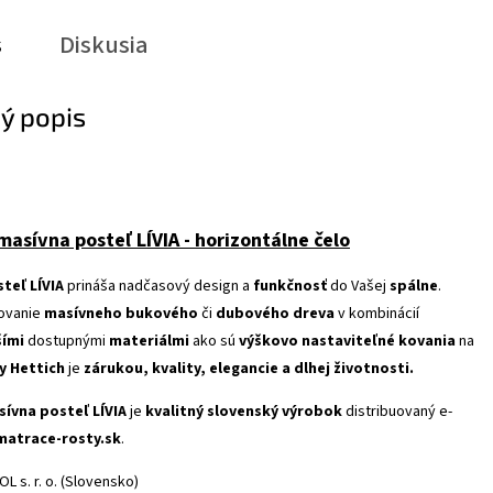
s
Diskusia
ý popis
asívna posteľ LÍVIA - horizontálne čelo
teľ LÍVIA
prináša nadčasový design a
funkčnosť
do Vašej
spálne
.
covanie
masívneho bukového
či
dubového dreva
v kombinácií
šími
dostupnými
materiálmi
ako sú
výškovo nastaviteľné kovania
na
y Hettich
je
zárukou, kvality, elegancie a dlhej životnosti.
ívna posteľ LÍVIA
je
kvalitný slovenský výrobok
distribuovaný e-
atrace-rosty.sk
.
L s. r. o. (Slovensko)