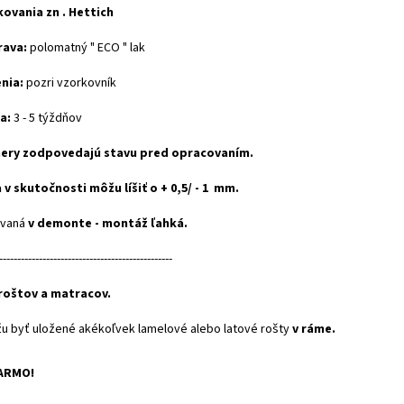
ovania zn . Hettich
rava:
polomatný " ECO " lak
nia:
pozri vzorkovník
a:
3 - 5 týždňov
ery zodpovedajú stavu pred opracovaním.
 v skutočnosti môžu líšiť o + 0,5/ - 1 mm.
ávaná
v demonte - montáž ľahká.
------------------------------------------------
 roštov a matracov.
u byť uložené akékoľvek lamelové alebo latové rošty
v ráme.
ARMO!