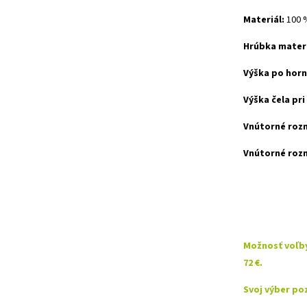
Materiál:
100 
Hrúbka materi
Výška po horn
Výška čela pri
Vnútorné rozme
Vnútorné rozm
Možnosť voľby
72 €.
Svoj výber po