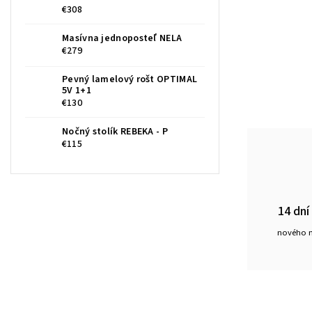
€308
Masívna jednoposteľ NELA
€279
Pevný lamelový rošt OPTIMAL
5V 1+1
€130
Nočný stolík REBEKA - P
€115
14 dní
nového 