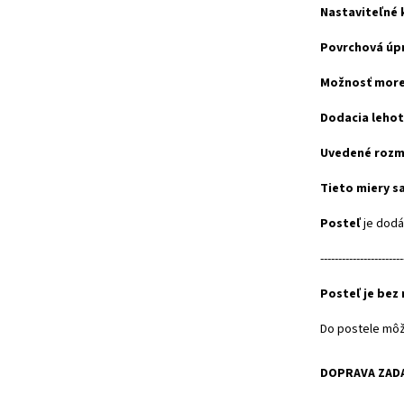
Nastaviteľné k
Povrchová úp
Možnosť more
Dodacia lehot
Uvedené rozm
Tieto miery sa
Posteľ
je dod
-----------------------
Posteľ je bez
Do postele môž
DOPRAVA ZAD