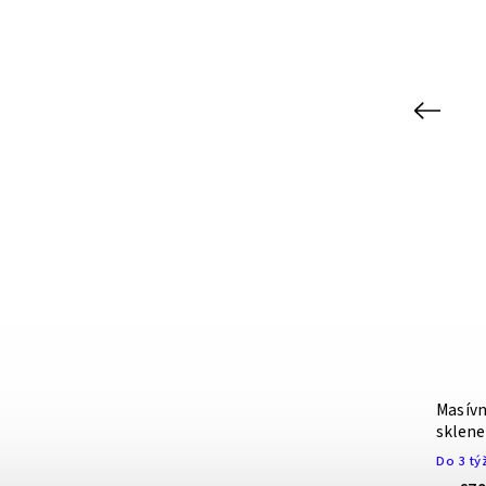
Previous
Masívna posteľ PETRA s rovným
Masívn
čelom pri nohách
sklen
Do 3 týždňov
Do 3 tý