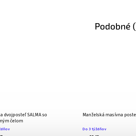
Podobné (
a dvojposteľ SALMA so
Manželská masívna poste
eným čelom
ždňov
Do 3 týždňov