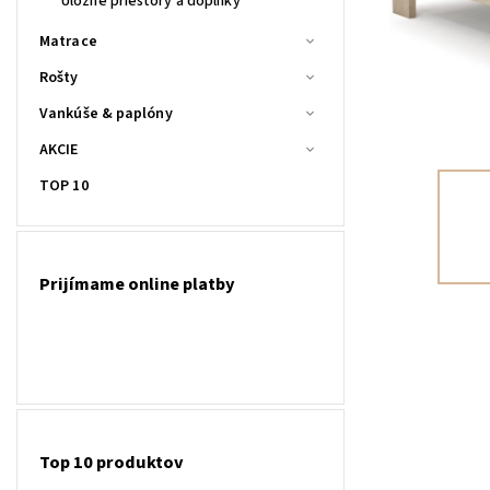
Úložné priestory a doplnky
Matrace
Rošty
Vankúše & paplóny
AKCIE
TOP 10
Prijímame online platby
Top 10 produktov