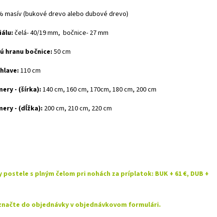
% masív (bukové drevo alebo dubové drevo)
álu:
čelá- 40/19 mm, bočnice- 27 mm
ú hranu bočnice:
50 cm
 hlave:
110 cm
ry - (šírka):
140 cm, 160 cm, 170cm, 180 cm, 200 cm
ery - (dĺžka):
200 cm, 210 cm, 220 cm
 postele s plným čelom pri nohách za príplatok: BUK + 61 €, DUB +
značte do objednávky v objednávkovom formulári.