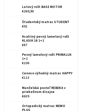
Latový rošt BASE MOTOR
€269,90
Študentský matrac STUDENT
€92
Kvalitný pevný lamelový rošt
KLASIK 16 1+1
€87
Pevný lamelový rošt PRIMALUX
1+1
€106
Cenovo výhodný matrac HAPPY
€123
Manželská posteľ REBEKA v
priebežnom dizajne
€639
Ortopedický matrac MEMO
PLUS