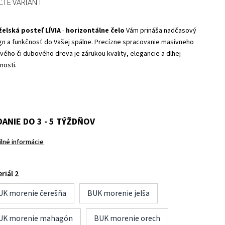
ĽTE VARIANT
elská posteľ LÍVIA
-
horizontálne čelo
Vám prináša nadčasový
gn a funkčnosť do Vašej spálne. Precízne spracovanie masívneho
vého či dubového dreva je zárukou kvality, elegancie a dlhej
nosti.
ANIE DO 3 - 5 TÝŽDŇOV
ilné informácie
riál 2
UK morenie čerešňa
BUK morenie jelša
UK morenie mahagón
BUK morenie orech