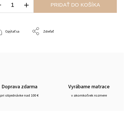
PRIDAŤ DO KOŠÍKA
Opýtať sa
Zdieľať
Doprava zdarma
Vyrábame matrace
pri objednávke nad 100 €
v akomkoľvek rozmere