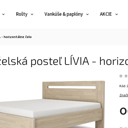
Rošty
Vankúše & paplóny
AKCIE
 - horizontálne čelo
lská posteľ LÍVIA - horiz
Kód:
Znač