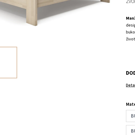
ZVO
Manž
desi
buko
život
DOD
Deta
Mate
B
B