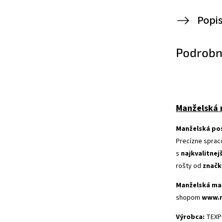
Popi
Podrobn
Manželská m
Manželská pos
Precízne spra
s
najkvalitnej
rošty od
značk
Manželská mas
shopom
www.m
Výrobca:
TEXPO