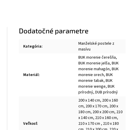
Dodatočné parametre
Manželské postele z
Kategória
:
masívu
BUK morenie čerešňa,
BUK morenie jelša, BUK
morenie mahagón, BUK
Materiál
:
morenie orech, BUK
morenie tabak, BUK
morenie wenge, BUK
prírodný, DUB prírodný
200 x 140 cm, 200 x 160
cm, 200 x 170 cm, 200 x
180 cm, 200 x 200 cm, 210
x 140 cm, 210 x 160 cm,
Veľkosť
:
210 x 170 cm , 210 x 180
cm, 210 x 200 cm, 220 x