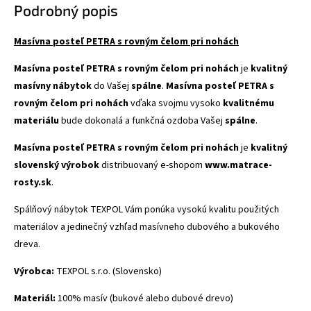
Podrobný popis
Masívna posteľ PETRA s rovným čelom pri nohách
Masívna posteľ PETRA s rovným čelom pri nohách
je
kvalitný
masívny nábytok
do Vašej
spálne
.
Masívna posteľ PETRA s
rovným čelom pri nohách
vďaka svojmu vysoko
kvalitnému
materiálu
bude dokonalá a funkčná ozdoba Vašej
spálne
.
Masívna posteľ PETRA s rovným čelom pri nohách
je
kvalitný
slovenský výrobok
distribuovaný e-shopom
www.matrace-
rosty.sk
.
Spálňový nábytok TEXPOL Vám ponúka vysokú kvalitu použitých
materiálov a jedinečný vzhľad masívneho dubového a bukového
dreva.
Výrobca:
TEXPOL s.r.o. (Slovensko)
Materiál:
100% masív (bukové alebo dubové drevo)