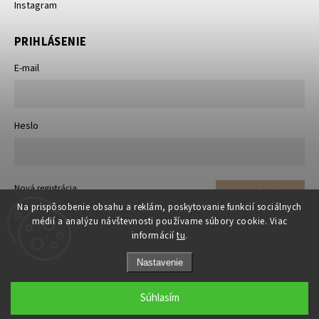
Instagram
PRIHLÁSENIE
E-mail
Heslo
Nová registrácia
Prihlásiť sa
Zabudnuté heslo
Na prispôsobenie obsahu a reklám, poskytovanie funkcií sociálnych
médií a analýzu návštevnosti používame súbory cookie. Viac
informácií
tu
.
Nastavenie
Súhlasím
Copyright 2026
matrace-rosty.sk
. Všetky práva vyhradené.