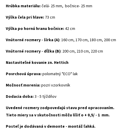
Hrúbka materiálu:
čelá- 25 mm, bočnice- 25 mm
Výška čela pri hlave:
73 cm
Výška po hornú hranu bočnice:
42 cm
Vnútorné rozmery - šírka (A)
: 160 cm, 170 cm, 180 cm, 200 cm
Vnútorné rozmery - dĺžka (B)
: 200 cm, 210 cm, 220 cm
Nastaviteľné kovanie zn. Hettich
Povrchová úprava:
polomatný "ECO" lak
Možnosť morenia:
pozri vzorkovník
Dodacia doba:
3 - 5 týždňov
Uvedené rozmery zodpovedajú stavu pred opracovaním.
Tieto miery sa v skutočnosti môžu líšiť o + 0,5/ - 1 mm.
Posteľ je dodávaná v demonte - montáž ľahká.