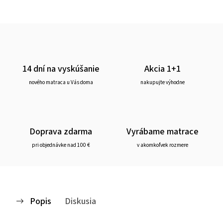
14 dní na vyskúšanie
Akcia 1+1
nového matraca u Vás doma
nakupujte výhodne
Doprava zdarma
Vyrábame matrace
pri objednávke nad 100 €
v akomkoľvek rozmere
Popis
Diskusia