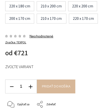
220 x 180 cm
210 x 200 cm
220 x 200 cm
200 x 170 cm
210 x 170 cm
220 x 170 cm
Neohodnotené
Značka:
TEXPOL
od
€721
ZVOĽTE VARIANT
PRIDAŤ DO KOŠÍKA
Opýtať sa
Zdieľať