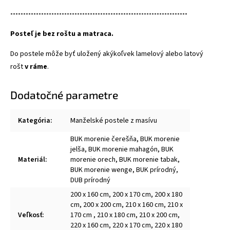
---------------------------------------------------------------------
Posteľ je bez roštu a matraca.
Do postele môže byť uložený akýkoľvek lamelový alebo latový
rošt
v ráme
.
Dodatočné parametre
Kategória
:
Manželské postele z masívu
BUK morenie čerešňa, BUK morenie
jelša, BUK morenie mahagón, BUK
Materiál
:
morenie orech, BUK morenie tabak,
BUK morenie wenge, BUK prírodný,
DUB prírodný
200 x 160 cm, 200 x 170 cm, 200 x 180
cm, 200 x 200 cm, 210 x 160 cm, 210 x
Veľkosť
:
170 cm , 210 x 180 cm, 210 x 200 cm,
220 x 160 cm, 220 x 170 cm, 220 x 180