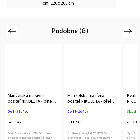
cm, 220 x 200 cm
Podobné (8)
Previous
Next
Manželská masívna
Manželská masívna
Kvalit
posteľ NIKOLETA - plné
posteľ NIKOLETA - plné
NIKOLE
čelo DUB
čelo BUK
DUB
Do 3 týždňov
Do 3 týždňov
Sklado
€942
€731
€91
od
od
od
Spálňový nábytok TEXPOL Vám
Spálňový nábytok TEXPOL Vám
Spálňový
prináša dokonalú súhru čistých
prináša dokonalú súhru čistých
súhru čis