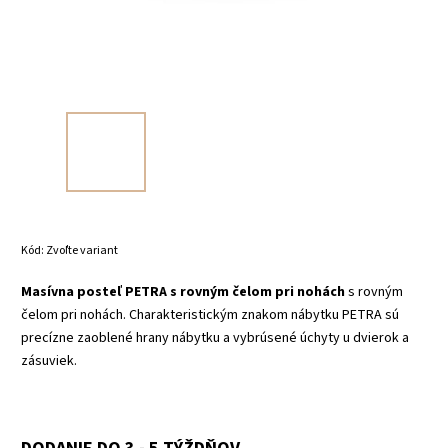
Kód:
Zvoľte variant
Masívna posteľ PETRA s rovným čelom pri nohách
s rovným
čelom pri nohách. Charakteristickým znakom nábytku PETRA sú
precízne zaoblené hrany nábytku a vybrúsené úchyty u dvierok a
zásuviek.
DODANIE DO 3 - 5 TÝŽDŇOV