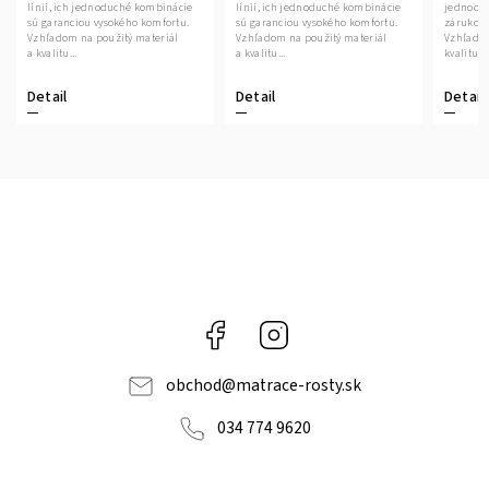
línií, ich jednoduché kombinácie
línií, ich jednoduché kombinácie
jednodu
sú garanciou vysokého komfortu.
sú garanciou vysokého komfortu.
zárukou 
Vzhľadom na použitý materiál
Vzhľadom na použitý materiál
Vzhľadom
a kvalitu...
a kvalitu...
kvalitu p
Detail
Detail
Detail
Facebook
Instagram
obchod
@
matrace-rosty.sk
034 774 9620