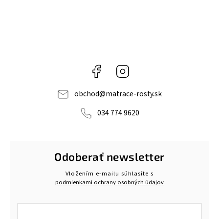
Facebook
Instagram
obchod
@
matrace-rosty.sk
034 774 9620
Odoberať newsletter
Vložením e-mailu súhlasíte s
podmienkami ochrany osobných údajov