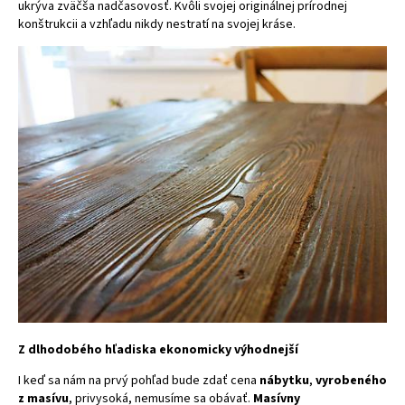
ukrýva zväčša nadčasovosť. Kvôli svojej originálnej prírodnej
konštrukcii a vzhľadu nikdy nestratí na svojej kráse.
Z dlhodobého hľadiska ekonomicky výhodnejší
I keď sa nám na prvý pohľad bude zdať cena
nábytku
,
vyrobeného
z masívu
, privysoká, nemusíme sa obávať.
Masívny