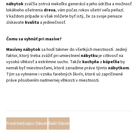
nábytok
zväčša zotrvá niekoľko generácií a jeho údržba a možnosť
lokálneho ošetrenia
dreva
, vám počas rokov ušetrí veľa peňazí.
V každom prípade si však môžete byť istý, že za svoje peniaze
získavate
kvalitu
a jedinečnosť.
Čomu sa vyhnúť pri masíve?
Masívny nábytok
sa hodí takmer do všetkých miestností. Jediný
faktor, ktorý treba zvážiť pri umiestnení
nábytku
je citlivosť na
vysokú vlhkosť a extrémne sucho. Takže
kuchyňa
a
kúpeľňa
by
nemali byť miestnosťami, ktoré zariadime práve týmto
nábytkom
.
Tým sa vyhneme i vzniku farebných škvŕn, ktoré sú zapríčinené
práve pôsobením nadmernej vlhkosti v miestnosti.
Predchádzajúci článok
Ďalší článok