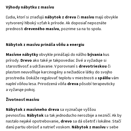
Výhody nábytku z masívu
Ľudia, ktorí si zriaďujú
nábytok z dreva
či
masívu
majú obvykle
vytvorený hlboký vzťah k prírode. Ak doposiaľ nepoznáte
prednosti
dreveného masívu
, pozrime sa na to spolu.
Nábytok z masívu prináša vôňu a energiu
Masívne nábytky
obvykle prinášajú do nášho
bývania
kus
prírody.
Drevo
ako také je takpovediac živé a vyžaduje si
starostlivosť a udržiavanie. V porovnaní s
drevotrieskou
či
plastom neuvoľňuje karcinogény a nežiadúce látky do svojho
prostredia. Dokáže regulovať teplotu v miestnosti a
spálňu
vám
naplní vôňou lesa. Prirodzená vôňa
dreva
pôsobí terapeuticky
a vyžaruje pokoj.
Životnosť masívu
Nábytok z masívneho dreva
sa vyznačuje vyššou
pevnosťou.
Nábytok
sa tak jednoducho nerozbije a nezničí. Ak by
nastalo nejaké opotrebovanie,
drevo
sa dá ošetriť i lokálne. Stačí
danú partiu obrúsiť a natrieť voskom.
Nábytok z masívu
v sebe