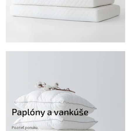
Paplóny a vankúše
Pozrieť ponuku