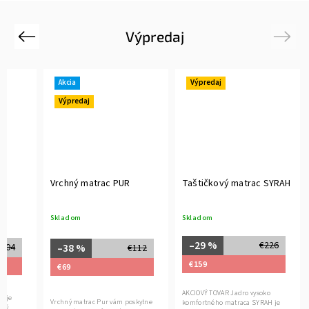
Výpredaj
Previous
Next
Akcia
Výpredaj
Výpredaj
c
Vrchný matrac PUR
Taštičkový matrac SYRAH
Skladom
Skladom
–29 %
€226
€204
–38 %
€112
€159
€69
AKCIOVÝ TOVAR Jadro vysoko
a je
Vrchný matrac Pur vám poskytne
komfortného matraca SYRAH je
nný,