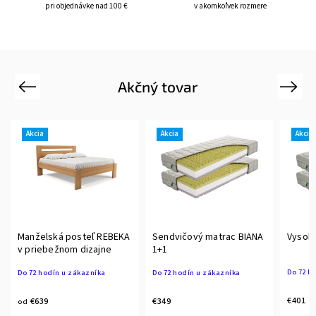
pri objednávke nad 100 €
v akomkoľvek rozmere
Akčný tovar
Previous
Next
Akcia
Akcia
ská posteľ REBEKA
Sendvičový matrac BIANA
Vysoký matrac KE
bežnom dizajne
1+1
Do 72 hodín u zákazn
dín u zákazníka
Do 72 hodín u zákazníka
€401
€349