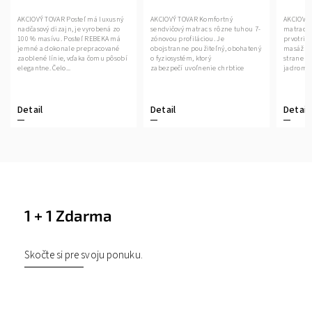
AKCIOVÝ TOVAR Až 22 cm vysoký
OVAR Posteľ má luxusný
AKCIOVÝ TOVAR Komfortný
matrac vyrobený kombi
 dizajn, je vyrobená zo
sendvičový matrac s rôzne tuhou 7-
prvotriednych PUR pien 
ívu. Posteľ REBEKA má
zónovou profiláciou. Je
masážnou profiláciou na
okonale prepracované
obojstranne použiteľný, obohatený
strane a špeciálne odve
línie, vďaka čomu pôsobí
o fyziosystém, ktorý
jadrom. DODANIE DO 10..
 Čelo...
zabezpečí uvoľnenie chrbtice
a bedrovej...
Detail
Detail
1 + 1 Zdarma
Skočte si pre svoju ponuku.