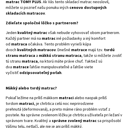
matrac TOMY PLUS
. Ak Vás tento skladací matrac neoslovil,
môžete si pozrieť našu ponuku iných
cenovo dostupných
skladacích matracov
.
Zdieľate spoločné lôžko s partnerom?
Jeden
kvalitný matrac
však nebude vyhovovať obom partnerom.
Každý partner má na
matrac
iné požiadavky a iný komfort
od
matraca
očakáva. Tento problém vyrieši kúpa
dvoch
kvalitných matracov
. Dnešné
matrace
majú tzv.
tvrdú
stranu matraca
a
mäkkú stranu matraca
, takže si môžete zvoliť
tú stranu
matraca
, na ktorú máte práve chuť. Taktiež sú
dva
matrace
ľahšie manipulovateľné a ľahšie viete
vyčistiť
odzipsovateľný poťah
.
Mäkký alebo tvrdý matrac?
Pokiaľ ležíme na príliš mäkkom
matraci
alebo naopak príliš
tvrdom
matraci
, je chrbtica celú noc neprirodzene
prehnutá (deformovaná), a preto máme ráno problém vstať z
postele. Na správne zvolenom lôžku je chrbtica užívateľa pri ležaní v
správnom tvare. Kvalitný a
správne zvolený matrac
sa prispôsobí
Vášmu telu, netlačí, ale nie je ani príliš mäkký.