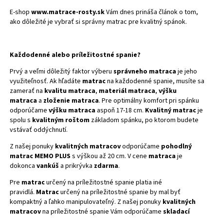
E-shop
www.matrace-rosty.sk
Vám dnes prináša článok o tom,
ako dôležité je vybrať si správny matrac pre kvalitný spánok.
Každodenné alebo príležitostné spanie?
Prvý a veľmi dôležitý faktor výberu
správneho matraca
je jeho
využiteľnosť. Ak hľadáte
matrac
na každodenné spanie, musíte sa
zamerať na
kvalitu matraca
,
materiál matraca
,
výšku
matraca
a
zloženie matraca
. Pre optimálny komfort pri spánku
odporúčame
výšku matraca
aspoň 17-18 cm.
Kvalitný matrac
je
spolu s
kvalitným roštom
základom spánku, po ktorom budete
vstávať oddýchnutí.
Z našej ponuky
kvalitných matracov
odporúčame
pohodlný
matrac MEMO PLUS
s výškou až 20 cm. V cene
matraca
je
dokonca
vankúš
a prikrývka
zdarma
.
Pre
matrac
určený na príležitostné spanie platia iné
pravidlá.
Matrac
určený na príležitostné spanie by mal byť
kompaktný a ľahko manipulovateľný. Z našej ponuky
kvalitných
matracov
na príležitostné spanie Vám odporúčame
skladací