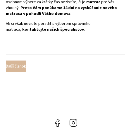
osobnom výbere za krátky čas nezistíte, či je
matrac
pre Vás
vhodný.
Preto Vám ponúkame 14 dní na vyskúšanie nového
matraca v pohodlí Vášho domova
.
Ak si však neviete poradiť s výberom správneho
matraca,
kontaktujte našich špecialistov
.
Ďalší článok
Facebook
Instagram