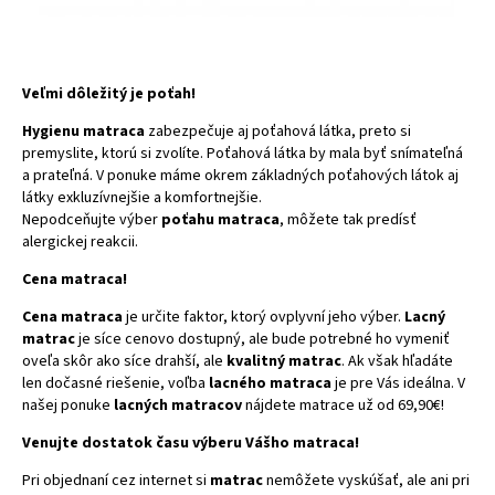
Veľmi dôležitý je poťah!
Hygienu matraca
zabezpečuje aj poťahová látka, preto si
premyslite, ktorú si zvolíte. Poťahová látka by mala byť snímateľná
a prateľná. V ponuke máme okrem základných poťahových látok aj
látky exkluzívnejšie a komfortnejšie.
Nepodceňujte výber
poťahu matraca
, môžete tak predísť
alergickej reakcii.
Cena matraca!
Cena matraca
je určite faktor, ktorý ovplyvní jeho výber.
Lacný
matrac
je síce cenovo dostupný, ale bude potrebné ho vymeniť
oveľa skôr ako síce drahší, ale
kvalitný matrac
. Ak však hľadáte
len dočasné riešenie, voľba
lacného matraca
je pre Vás ideálna. V
našej ponuke
lacných matracov
nájdete matrace už od 69,90€!
Venujte dostatok času výberu Vášho matraca!
Pri objednaní cez internet si
matrac
nemôžete vyskúšať, ale ani pri