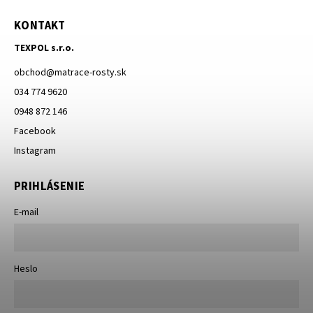
KONTAKT
TEXPOL s.r.o.
obchod
@
matrace-rosty.sk
034 774 9620
0948 872 146
Facebook
Instagram
PRIHLÁSENIE
E-mail
Heslo