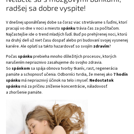
radšej sa dobre vyspite!
V dnešnej uponáhľanej dobe sa čoraz viac stretávame s ľuďmi, ktorí
pracujú vo dne v noci a miesto
spánku
trávia čas za počítačom.
Najčastejšie ide o trend mladých ľudí. Buď po prehýrenej noci, ktorú
na druhý deň už niet času dospať alebo pri budovaní svojej vysnenej
kariére. Ale oplatí sa takto hazardovať so svojím
zdravím
?
Počas
spánku
prebieha mnoho dôležitých procesov, ktorých
narušením nepriaznivo zasahujeme do svojho zdravia.
So
spánkom
sa spája obnova tvorby tkanív, rast, regenerácia
pamäte a schopnosť učenia. Odborníci tvrdia, že menej ako
7 hodín
spánku
má nepriaznivý účinok na telo i myseľ.
Nedostatok
spánku
má za príčinu zníženie koncentrácie, náladovosť
a zhoršenie pamäte.