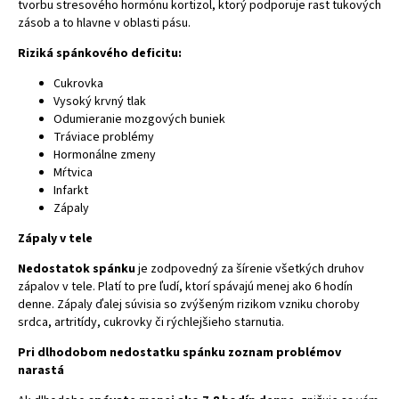
tvorbu stresového hormónu kortizol, ktorý podporuje rast tukových
zásob a to hlavne v oblasti pásu.
Riziká spánkového deficitu:
Cukrovka
Vysoký krvný tlak
Odumieranie mozgových buniek
Tráviace problémy
Hormonálne zmeny
Mŕtvica
Infarkt
Zápaly
Zápaly v tele
Nedostatok spánku
je zodpovedný za šírenie všetkých druhov
zápalov v tele. Platí to pre ľudí, ktorí spávajú menej ako 6 hodín
denne. Zápaly ďalej súvisia so zvýšeným rizikom vzniku choroby
srdca, artritídy, cukrovky či rýchlejšieho starnutia.
Pri dlhodobom nedostatku spánku zoznam problémov
narastá