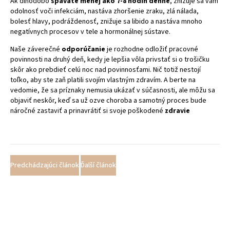
Ak dlhodobo
spávate menej ako 7-8 hodín denne
, znižuje sa vám
odolnosť voči infekciám, nastáva zhoršenie zraku, zlá nálada,
bolesť hlavy, podráždenosť, znižuje sa libido a nastáva mnoho
negatívnych procesov v tele a hormonálnej sústave.
Naše záverečné
odporúčanie
je rozhodne odložiť pracovné
povinnosti na druhý deň, kedy je lepšia vôla privstať si o trošičku
skôr ako prebdieť celú noc nad povinnosťami. Nič totiž nestojí
toľko, aby ste zaň platili svojím vlastným zdravím. A berte na
vedomie, že sa príznaky nemusia ukázať v súčasnosti, ale môžu sa
objaviť neskôr, keď sa už ozve choroba a samotný proces bude
náročné zastaviť a prinavrátiť si svoje poškodené
zdravie
Predchádzajúci článok
Ďalší článok