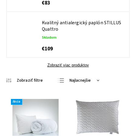
€83
Kvalitný antialergický paplón STILLUS
Quattro
Skladom
€109
Zobraziť viac produktov
Najlacnejšie
Najdrahšie
Najpredávanejšie
Akcia
Abecedne