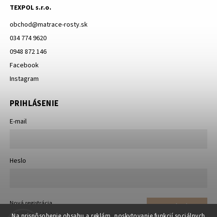
TEXPOL s.r.o.
obchod
@
matrace-rosty.sk
034 774 9620
0948 872 146
Facebook
Instagram
PRIHLÁSENIE
E-mail
Heslo
Nová registrácia
Prihlásiť sa
Zabudnuté heslo
Na prispôsobenie obsahu a reklám, poskytovanie funkcií sociálnych