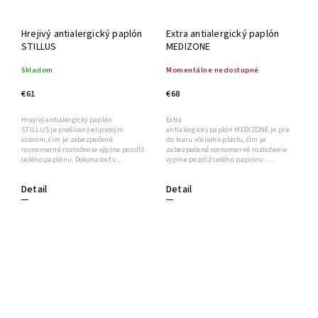
Hrejivý antialergický paplón
Extra antialergický paplón
STILLUS
MEDIZONE
Skladom
Momentálne nedostupné
€61
€68
Hrejivý antialergický paplón
Extra
STILLUS je prešívaný elipsovým
antialergický paplón MEDIZONE je prešívaný
vzorom, čím je zabezpečené
do tvaru včelieho plástu, čím je
rovnomerné rozloženie výplne pozdĺž
zabezpečené rovnomerné rozloženie
celého paplónu. Dokonalosť v...
výplne pozdĺž celého paplónu. ...
Detail
Detail