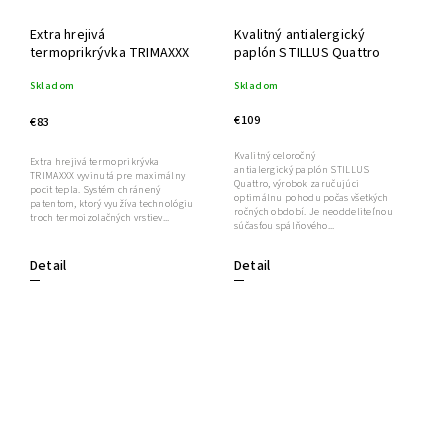
Extra hrejivá
Kvalitný antialergický
termoprikrývka TRIMAXXX
paplón STILLUS Quattro
Skladom
Skladom
€109
€83
Kvalitný celoročný
Extra hrejivá termoprikrývka
antialergický paplón STILLUS
TRIMAXXX vyvinutá pre maximálny
Quattro, výrobok zaručujúci
pocit tepla. Systém chránený
optimálnu pohodu počas všetkých
patentom, ktorý využíva technológiu
ročných období. Je neoddeliteľnou
troch termoizolačných vrstiev...
súčasťou spálňového...
Detail
Detail