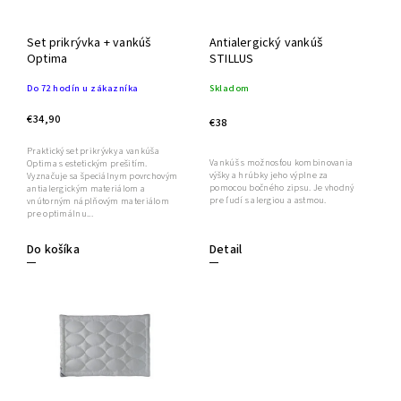
Set prikrývka + vankúš
Antialergický vankúš
Optima
STILLUS
Do 72 hodín u zákazníka
Skladom
€34,90
€38
Praktický set prikrývky a vankúša
Vankúš s možnosťou kombinovania
Optima s estetickým prešitím.
výšky a hrúbky jeho výplne za
Vyznačuje sa špeciálnym povrchovým
pomocou bočného zipsu. Je vhodný
antialergickým materiálom a
pre ľudí s alergiou a astmou.
vnútorným náplňovým materiálom
pre optimálnu...
Do košíka
Detail