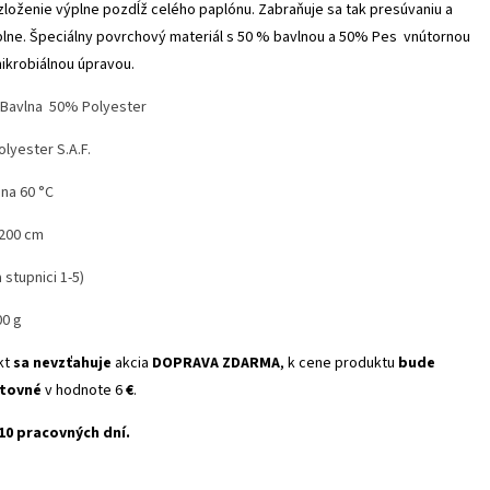
loženie výplne pozdĺž celého paplónu. Zabraňuje sa tak presúvaniu a
lne. Špeciálny povrchový materiál s 50 % bavlnou a 50% Pes vnútornou
ikrobiálnou úpravou.
Bavlna 50% Polyester
lyester S.A.F.
na 60 °C
 200 cm
a stupnici 1-5)
00 g
kt
sa nevzťahuje
akcia
DOPRAVA ZDARMA
, k cene produktu
bude
štovné
v hodnote 6
€
.
10 pracovných dní.