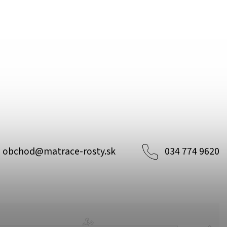
obchod
@
matrace-rosty.sk
034 774 9620