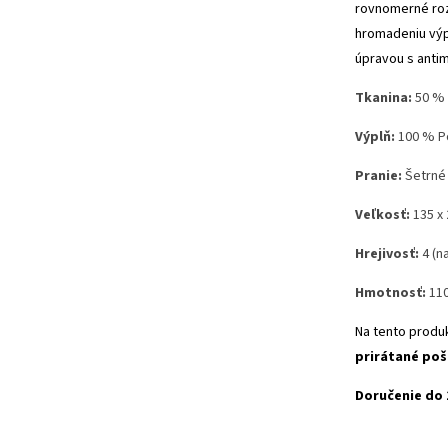
rovnomerné roz
hromadeniu výp
úpravou s antim
Tkanina:
50
% 
Výplň:
100 % Po
Pranie:
Šetrné 
Veľkosť:
135 x
Hrejivosť:
4 (n
Hmotnosť:
11
Na tento produ
prirátané po
Doručenie do 