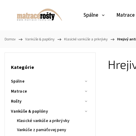
Spálne
Matrace
Domov
/
Vankúše & paplóny
/
Klasické vankúše a prikrývky
/
Hrejivý ant
Hreji
Kategórie
Spálne
Matrace
Rošty
Vankúše & paplóny
Klasické vankúše a prikrývky
Vankúše z pamäťovej peny