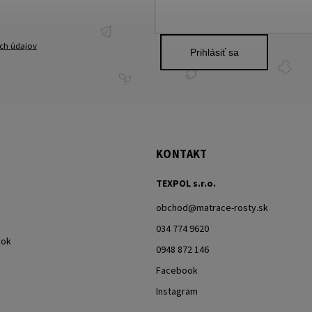
ch údajov
Prihlásiť sa
KONTAKT
TEXPOL s.r.o.
obchod
@
matrace-rosty.sk
034 774 9620
vok
0948 872 146
Facebook
Instagram