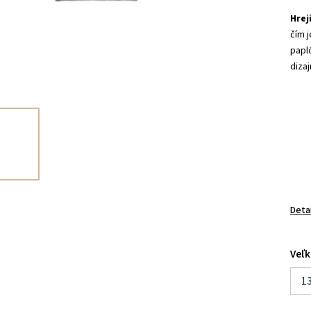
Hrej
čím 
papl
dizaj
Deta
Veľk
1