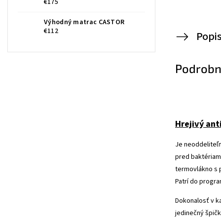
€175
Výhodný matrac CASTOR
€112
Popi
Podrobn
Hrejivý ant
Je neoddeliteľ
pred baktériam
termovlákno s 
Patrí do progra
Dokonalosť v k
jedinečný špič