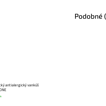
Podobné (
cký antialergický vankúš
ONE
m