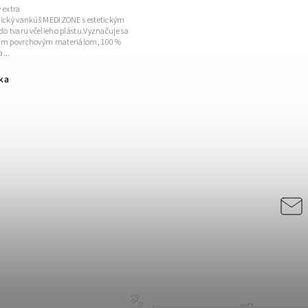
 extra
gický vankúš MEDIZONE s estetickým
do tvaru včelieho plástu.Vyznačuje sa
ym povrchovým materiálom, 100 %
...
ka