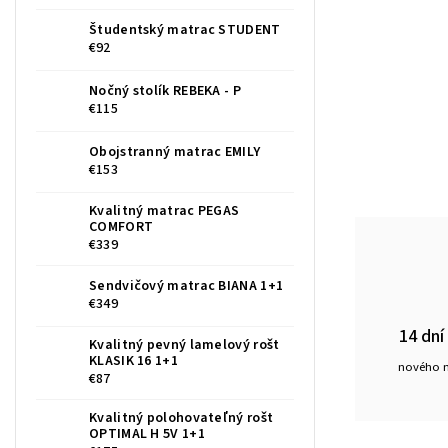
Študentský matrac STUDENT
€92
Nočný stolík REBEKA - P
€115
Obojstranný matrac EMILY
€153
Kvalitný matrac PEGAS
COMFORT
€339
Sendvičový matrac BIANA 1+1
€349
14 dní
Kvalitný pevný lamelový rošt
KLASIK 16 1+1
nového 
€87
Kvalitný polohovateľný rošt
OPTIMAL H 5V 1+1