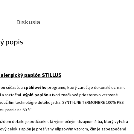
s
Diskusia
ý popis
ialergický paplón STILLUS
nou súčasťou
spálňového
programu, ktorý zaručuje dokonalú ochranu
i a roztočmi.
Výplň
paplónu
tvorí značkové priestorovo vrstvené
použitím technológie dutého jadra. SYNTI-LINE TERMOFIBRE 100% PES
mu prania na 60 °C.
aždom detaile je podčiarknutá výnimočným dizajnom šitia, ktorý vytvára
kový celok. Paplón je prešívaný elipsovým vzorom, čím je zabezpečené