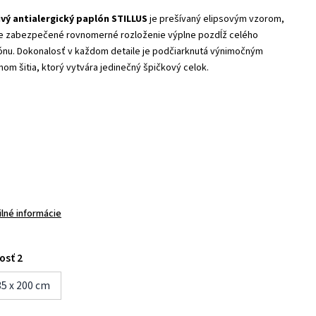
ivý antialergický paplón STILLUS
je prešívaný elipsovým vzorom,
je zabezpečené rovnomerné rozloženie výplne pozdĺž celého
ónu. Dokonalosť v každom detaile je podčiarknutá výnimočným
nom šitia, ktorý vytvára jedinečný špičkový celok.
ilné informácie
osť 2
35 x 200 cm