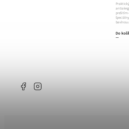
Praktický
antialer
prešitím 
špeciáln
bavlnou a
Do koší
Facebook
Instagram