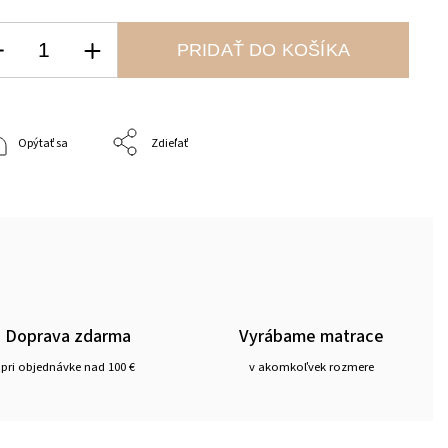
PRIDAŤ DO KOŠÍKA
Opýtať sa
Zdieľať
Doprava zdarma
Vyrábame matrace
pri objednávke nad 100 €
v akomkoľvek rozmere