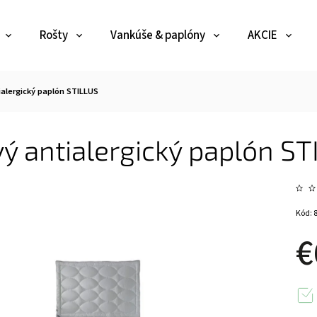
Rošty
Vankúše & paplóny
AKCIE
ialergický paplón STILLUS
vý antialergický paplón S
Kód:
€