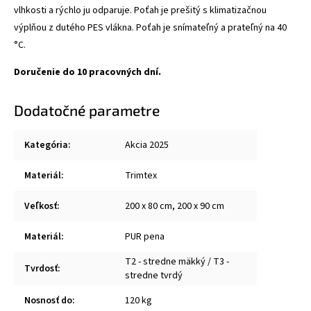
vlhkosti a rýchlo ju odparuje. Poťah je prešitý s klimatizačnou
výplňou z dutého PES vlákna. Poťah je snímateľný a prateľný na 40
°C.
Doručenie do 10 pracovných dní.
Dodatočné parametre
Kategória
:
Akcia 2025
Materiál
:
Trimtex
Veľkosť
:
200 x 80 cm, 200 x 90 cm
Materiál
:
PUR pena
T2 - stredne mäkký / T3 -
Tvrdosť
:
stredne tvrdý
Nosnosť do
:
120 kg