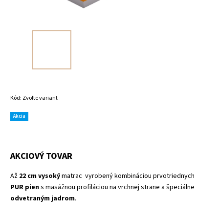
Kód:
Zvoľte variant
Akcia
AKCIOVÝ TOVAR
Až
22 cm vysoký
matrac vyrobený kombináciou prvotriednych
PUR pien
s masážnou profiláciou na vrchnej strane a špeciálne
odvetraným jadrom
.