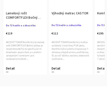
Lamelový rošt
Výhodný matrac CASTOR
Komfo
COMFORTFLEX Bočný
výklop
Do 72 hodín u zákazníka
Do 72 h
Do 72 hodín u zákazníka
€112
€195
€119
AKCIOVÝ TOVAR Komfortný matrac
AKCIOVÝ
AKCIOVÝ TOVAR Komfortný lamelový
vyrobený z kvalitnej PUR peny,
sendvičo
rošt COMFORTFLEX Bočný výklop je
ktorého ložná plocha disponuje 7-
obojstra
nepolohovateľný so spevňujúcim
zónovou obojstrannou profiláciou.
vrstiev k
stredovým popruhom a s piatimi
Tá zaručí Vášmu svalstvu dokonalé
tuhosti.
zdvojenými lamelami pre
uvoľnenie...
7 zónová 
nastavenie tvrdosti....
Detail
Detail
Detail