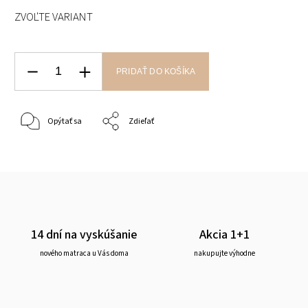
ZVOĽTE VARIANT
PRIDAŤ DO KOŠÍKA
Opýtať sa
Zdieľať
14 dní na vyskúšanie
Akcia 1+1
nového matraca u Vás doma
nakupujte výhodne