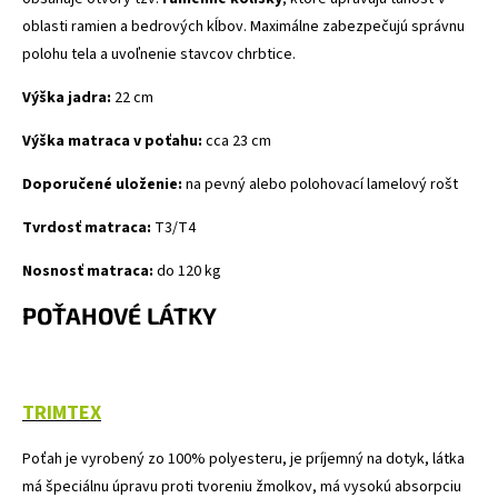
oblasti ramien a bedrových kĺbov. Maximálne zabezpečujú správnu
polohu tela a uvoľnenie stavcov chrbtice.
Výška jadra:
22 cm
Výška matraca v poťahu:
cca 23 cm
Doporučené uloženie:
na
pevný
alebo
polohovací
lamelový
rošt
Tvrdosť matraca:
T3/T4
Nosnosť matraca:
do 120 kg
POŤAHOVÉ LÁTKY
TRIMTEX
Poťah je vyrobený zo 100% polyesteru, je príjemný na dotyk, látka
má špeciálnu úpravu proti tvoreniu žmolkov, má vysokú absorpciu