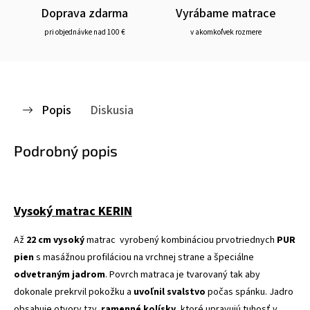
Doprava zdarma
Vyrábame matrace
pri objednávke nad 100 €
v akomkoľvek rozmere
Popis
Diskusia
Podrobný popis
Vysoký matrac KERIN
Až
22 cm vysoký
matrac vyrobený kombináciou prvotriednych
PUR
pien
s masážnou profiláciou na vrchnej strane a špeciálne
odvetraným jadrom
. Povrch matraca je tvarovaný tak aby
dokonale prekrvil pokožku a
uvoľnil svalstvo
počas spánku. Jadro
obsahuje otvory tzv.
ramenné kolísky
, ktoré upravujú tuhosť v