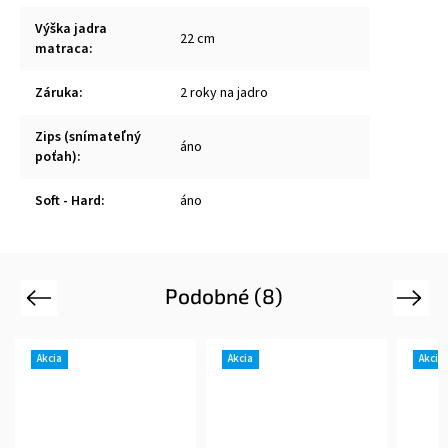
Výška jadra
22 cm
matraca
:
Záruka
:
2 roky na jadro
Zips (snímateľný
áno
poťah)
:
Soft - Hard
:
áno
Podobné (8)
Previous
Next
Akcia
Akcia
Akcia