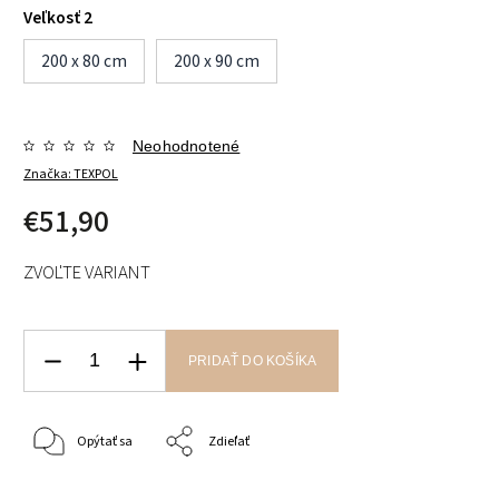
Veľkosť 2
200 x 80 cm
200 x 90 cm
Neohodnotené
Značka:
TEXPOL
€51,90
ZVOĽTE VARIANT
PRIDAŤ DO KOŠÍKA
Opýtať sa
Zdieľať