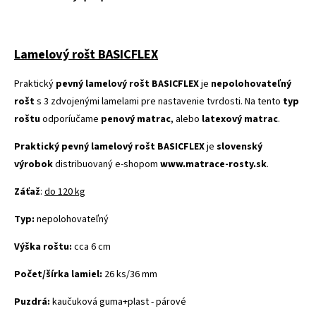
Lamelový rošt BASICFLEX
Praktický
pevný lamelový rošt BASICFLEX
je
nepolohovateľný
rošt
s 3 zdvojenými lamelami pre nastavenie tvrdosti. Na tento
typ
roštu
odporíučame
penový matrac
, alebo
latexový matrac
.
Praktický pevný lamelový rošt BASICFLEX
je
slovenský
výrobok
distribuovaný e-shopom
www.matrace-rosty.sk
.
Záťaž
:
do 120 kg
Typ:
nepolohovateľný
Výška roštu:
cca 6 cm
Počet/šírka lamiel:
26 ks/36 mm
Puzdrá:
kaučuková guma+plast - párové