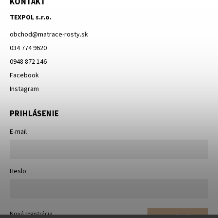
KONTAKT
TEXPOL s.r.o.
obchod
@
matrace-rosty.sk
034 774 9620
0948 872 146
Facebook
Instagram
PRIHLÁSENIE
E-mail
Heslo
Nová registrácia
Prihlásiť sa