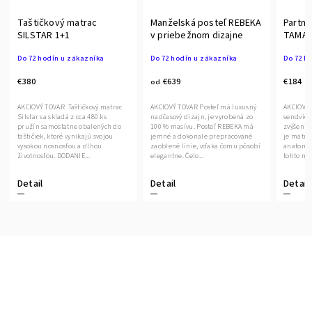
Taštičkový matrac
Manželská posteľ REBEKA
Partne
SILSTAR 1+1
v priebežnom dizajne
TAMA
Do 72 hodín u zákazníka
Do 72 hodín u zákazníka
Do 72 h
€380
€639
€184
od
AKCIOVÝ TOVAR Taštičkový matrac
AKCIOVÝ TOVAR Posteľ má luxusný
AKCIOVÝ TOVAR Part
Silstar sa skladá z cca 480 ks
nadčasový dizajn, je vyrobená zo
sendvičo
pružín samostatne obalených do
100 % masívu. Posteľ REBEKA má
zvýšenie
taštičiek, ktoré vynikajú svojou
jemné a dokonale prepracované
je matrac
vysokou nosnosťou a dlhou
zaoblené línie, vďaka čomu pôsobí
anatomic
životnosťou. DODANIE...
elegantne. Čelo...
tohto ma
použitých
Detail
Detail
Detail