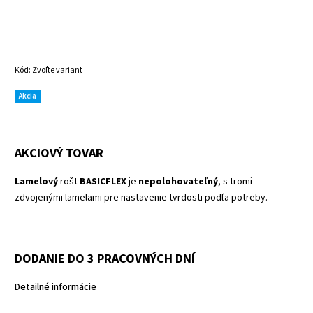
Kód:
Zvoľte variant
Akcia
AKCIOVÝ TOVAR
Lamelový
rošt
BASICFLEX
je
nepolohovateľný
, s tromi
zdvojenými lamelami pre nastavenie tvrdosti podľa potreby.
DODANIE DO 3 PRACOVNÝCH DNÍ
Detailné informácie