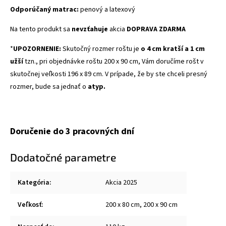
Odporúčaný matrac:
penový a latexový
Na tento produkt sa
nevzťahuje
akcia
DOPRAVA ZDARMA
*
UPOZORNENIE:
Skutočný rozmer roštu je
o 4 cm kratší a 1 cm
užší
tzn., pri objednávke roštu 200 x 90 cm, Vám doručíme rošt v
skutočnej veľkosti 196 x 89 cm. V prípade, že by ste chceli presný
rozmer, bude sa jednať o
atyp.
Doručenie do 3 pracovných dní
Dodatočné parametre
Kategória
:
Akcia 2025
Veľkosť
:
200 x 80 cm, 200 x 90 cm