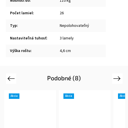
Nosnosť do
:
110 kg
Počet lamiel
:
26
Typ
:
Nepolohovateľný
Nastaviteľná tuhosť
:
3 lamely
Výška roštu
:
4,6 cm
Podobné (8)
Previous
Next
Akcia
Akcia
Akcia