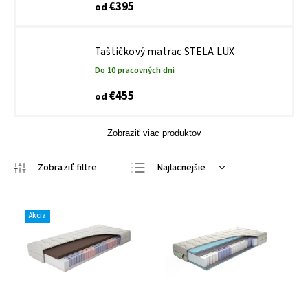
€395
od
Taštičkový matrac STELA LUX
Do 10 pracovných dni
€455
od
Zobraziť viac produktov
Najlacnejšie
Najdrahšie
Najpredávanejšie
Akcia
Abecedne