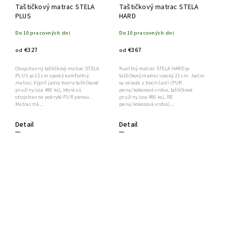
Taštičkový matrac STELA
Taštičkový matrac STELA
PLUS
HARD
Do 10 pracovných dni
Do 10 pracovných dni
€327
€367
od
od
Obojstranný taštičkový matrac STELA
Kvalitný matrac STELA HARD je
PLUS je 21 cm vysoký komfortný
taštičkový matrac vysoký 21 cm. Jadro
matrac. Výplň jadra tvoria taštičkové
sa skladá z troch častí (PUR
pružiny (cca 480 ks), ktoré sú
pena/kokosová vrstva, taštičkové
obojstranne pokryté PUR penou.
pružiny (cca 480 ks), RE
Matrac má...
pena/kokosová vrstva)....
Detail
Detail