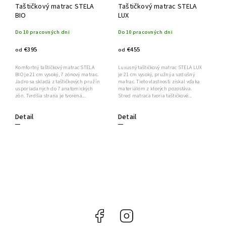
Taštičkový matrac STELA
Taštičkový matrac STELA
BIO
LUX
Do 10 pracovných dni
Do 10 pracovných dni
€395
€455
od
od
Komfortný taštičkový matrac STELA
Luxusný taštičkový matrac STELA LUX
BIO je 21 cm vysoký, 7 zónový matrac.
je 21 cm vysoký, pružný a vzdušný
Jadro sa skladá z taštičkových pružín
matrac. Tieto vlastnosti získal vďaka
usporiadaných do 7 anatomických
materiálom z ktorých pozostáva.
zón. Tvrdšia strana je tvorená...
Stred matraca tvoria taštičkové...
Detail
Detail
Facebook
Instagram