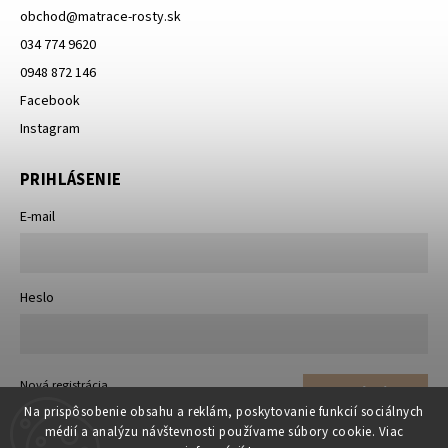
obchod
@
matrace-rosty.sk
034 774 9620
0948 872 146
Facebook
Instagram
PRIHLÁSENIE
E-mail
Heslo
Nová registrácia
Prihlásiť sa
Zabudnuté heslo
Na prispôsobenie obsahu a reklám, poskytovanie funkcií sociálnych
médií a analýzu návštevnosti používame súbory cookie. Viac