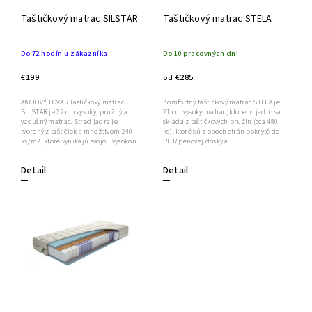
Taštičkový matrac SILSTAR
Taštičkový matrac STELA
Do 72 hodín u zákazníka
Do 10 pracovných dni
€199
€285
od
AKCIOVÝ TOVAR Taštičkový matrac
Komfortný taštičkový matrac STELA je
SILSTAR je 22 cm vysoký, pružný a
21 cm vysoký matrac, ktorého jadro sa
vzdušný matrac. Stred jadra je
skladá z taštičkových pružín (cca 480
tvorený z taštičiek s množstvom 240
ks), ktoré sú z oboch strán pokryté do
ks/m2, ktoré vynikajú svojou vysokou...
PUR penovej dosky a...
Detail
Detail