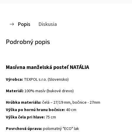
Popis
Diskusia
Podrobný popis
Masívna manželská posteľ NATÁLIA
Výrobca:
TEXPOL
s.r.o.
(
Slovensko)
Materiál
:
100
%
masív
(
bukové
drevo
)
Hrúbka
materiálu
:
čelá – 27/19 mm, bočnice - 27mm
Výška
po
hornú
hranu
bočnice
:
40
cm
Výška
čela
pri hlave
:
75
cm
Povrchová
úprava
:
polomatný
"
ECO"
lak