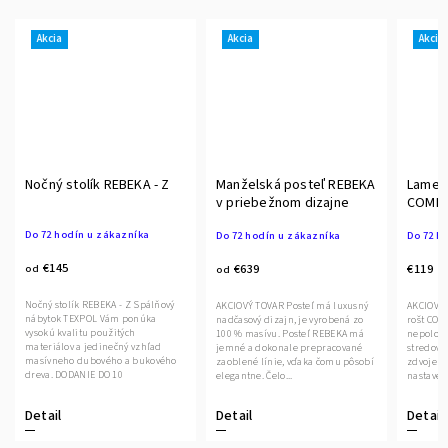
Akcia
Akcia
Akcia
Nočný stolík REBEKA - Z
Manželská posteľ REBEKA
Lamelo
v priebežnom dizajne
COMFO
výklo
Do 72 hodín u zákazníka
Do 72 hodín u zákazníka
Do 72 h
€145
€639
€119
od
od
Nočný stolík REBEKA - Z Spálňový
AKCIOVÝ TOVAR Posteľ má luxusný
AKCIOVÝ TOVAR Komf
nábytok TEXPOL Vám ponúka
nadčasový dizajn, je vyrobená zo
rošt COM
vysokú kvalitu použitých
100 % masívu. Posteľ REBEKA má
nepoloho
materiálov a jedinečný vzhľad
jemné a dokonale prepracované
stredový
masívneho dubového a bukového
zaoblené línie, vďaka čomu pôsobí
zdvojen
dreva. DODANIE DO 10
elegantne. Čelo...
nastaveni
PRACOVNÝCH...
Detail
Detail
Detail