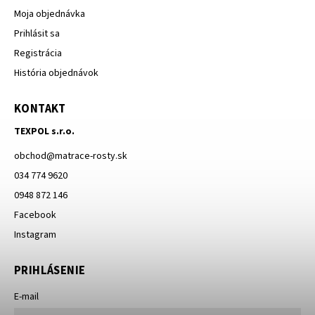
Moja objednávka
Prihlásit sa
Registrácia
História objednávok
KONTAKT
TEXPOL s.r.o.
obchod
@
matrace-rosty.sk
034 774 9620
0948 872 146
Facebook
Instagram
PRIHLÁSENIE
E-mail