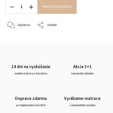
PRIDAŤ DO KOŠÍKA
Opýtať sa
Zdieľať
14 dní na vyskúšanie
Akcia 1+1
nového matraca u Vás doma
nakupujte výhodne
Doprava zdarma
Vyrábame matrace
pri objednávke nad 100 €
v akomkoľvek rozmere