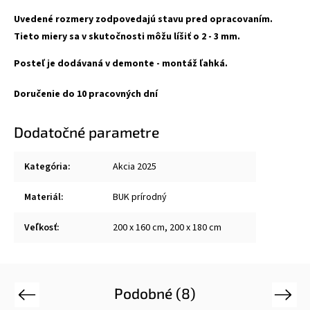
Uvedené rozmery zodpovedajú stavu pred opracovaním.
Tieto miery sa v skutočnosti môžu líšiť o 2 - 3 mm.
Posteľ je dodávaná v demonte - montáž ľahká.
Doručenie do 10 pracovných dní
Dodatočné parametre
Kategória
:
Akcia 2025
Materiál
:
BUK prírodný
Veľkosť
:
200 x 160 cm, 200 x 180 cm
Podobné (8)
Previous
Next