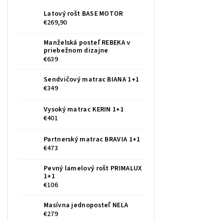
Latový rošt BASE MOTOR
€269,90
Manželská posteľ REBEKA v
priebežnom dizajne
€639
Sendvičový matrac BIANA 1+1
€349
Vysoký matrac KERIN 1+1
€401
Partnerský matrac BRAVIA 1+1
€473
Pevný lamelový rošt PRIMALUX
1+1
€106
Masívna jednoposteľ NELA
€279