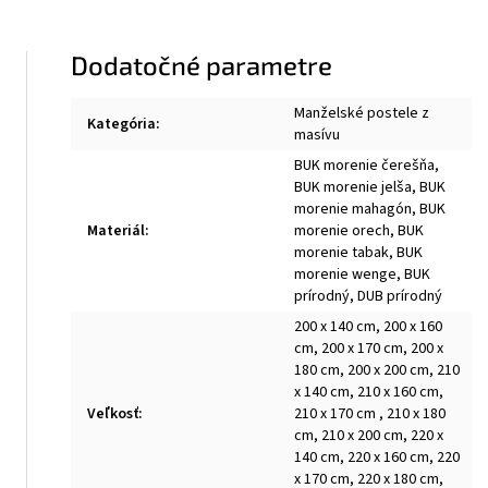
Dodatočné parametre
Manželské postele z
Kategória
:
masívu
BUK morenie čerešňa,
BUK morenie jelša, BUK
morenie mahagón, BUK
Materiál
:
morenie orech, BUK
morenie tabak, BUK
morenie wenge, BUK
prírodný, DUB prírodný
200 x 140 cm, 200 x 160
cm, 200 x 170 cm, 200 x
180 cm, 200 x 200 cm, 210
x 140 cm, 210 x 160 cm,
Veľkosť
:
210 x 170 cm , 210 x 180
cm, 210 x 200 cm, 220 x
140 cm, 220 x 160 cm, 220
x 170 cm, 220 x 180 cm,