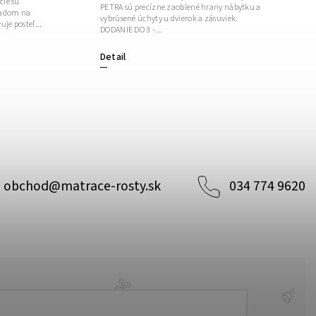
cie sú
PETRA sú precízne zaoblené hrany nábytku a
ľadom na
vybrúsené úchyty u dvierok a zásuviek.
uje posteľ...
DODANIE DO 3 -...
Detail
obchod
@
matrace-rosty.sk
034 774 9620