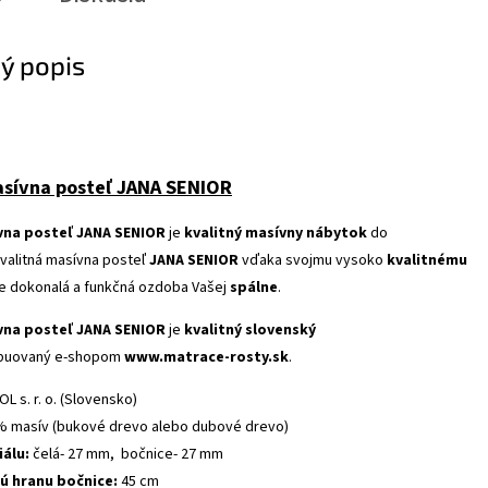
ý popis
asívna posteľ JANA SENIOR
vna posteľ JANA SENIOR
je
kvalitný masívny nábytok
do
valitná masívna posteľ
JANA SENIOR
vďaka svojmu vysoko
kvalitnému
 dokonalá a funkčná ozdoba Vašej
spálne
.
vna posteľ JANA SENIOR
je
kvalitný slovenský
ibuovaný e-shopom
www.matrace-rosty.sk
.
POL
s. r. o.
(
Slovensko)
%
masív
(
bukové
drevo alebo dubové drevo
)
iálu
:
čelá- 27 mm, bočnice- 27 mm
nú
hranu
bočnice
:
45
cm