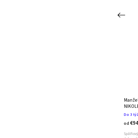
Previous
Kvalitná masívna posteľ NIKOLETA
Manžel
- čalúnené čelo BUK
NIKOLE
Do 3 týždňov
Do 3 tý
€699
€94
od
od
do
Nábytok do spálne od značky TEXPOL prináša
Spálňový
súhru čistých línií a jednoduché kombinácie,