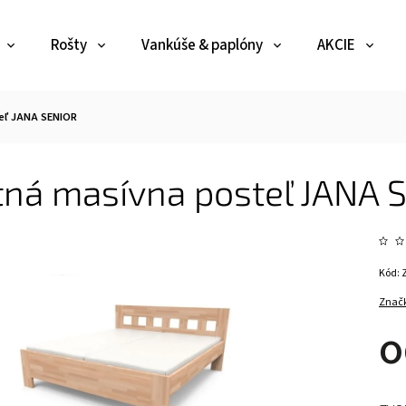
Rošty
Vankúše & paplóny
AKCIE
teľ JANA SENIOR
tná masívna posteľ JANA 
Kód:
Znač