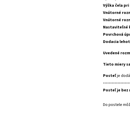
Výška
čela
pri
Vnútorné
roz
Vnútorné
roz
Nastaviteľné
Povrchová
úp
Dodacia
lehot
Uvedené rozm
Tieto miery sa
Posteľ
je dod
------------------
Posteľ
je
bez
Do
postele
mô