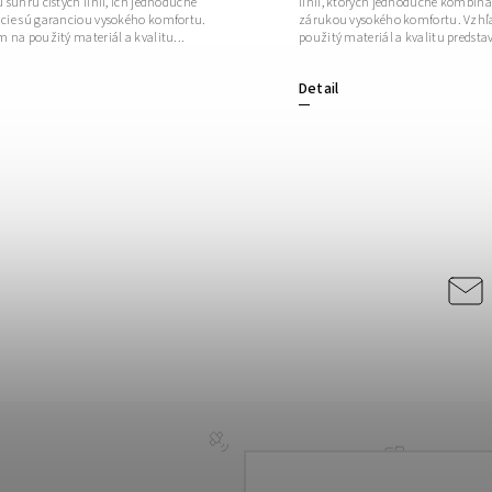
 súhru čistých línií, ich jednoduché
línií, ktorých jednoduché kombiná
ie sú garanciou vysokého komfortu.
zárukou vysokého komfortu. Vzh
 na použitý materiál a kvalitu...
použitý materiál a kvalitu predstav
Detail