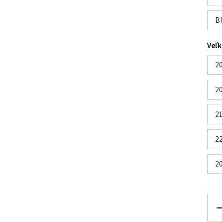
B
Veľk
2
2
2
2
2