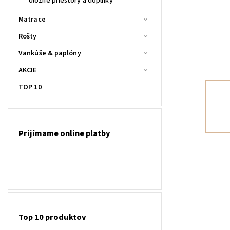
Úložné priestory a doplnky
Matrace
Rošty
Vankúše & paplóny
AKCIE
TOP 10
Prijímame online platby
Top 10 produktov