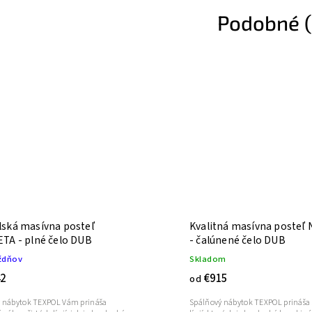
Podobné (
ská masívna posteľ
Kvalitná masívna posteľ NIKOLETA
TA - plné čelo DUB
- čalúnené čelo DUB
ždňov
Skladom
2
€915
od
 nábytok TEXPOL Vám prináša
Spálňový nábytok TEXPOL prináša 