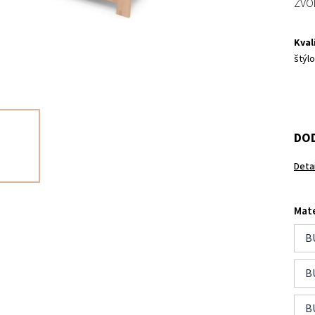
ZVO
Kval
štýlo
DOD
Deta
Mate
B
B
B