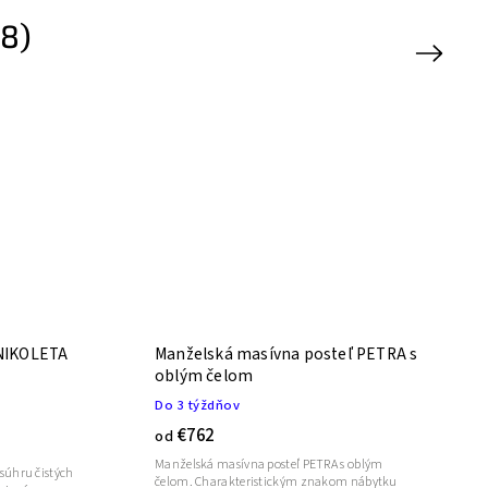
8)
Next
Manželská masívna posteľ PETRA s
oblým čelom
Do 3 týždňov
€762
od
Manželská masívna posteľ PETRA s oblým
súhru čistých
čelom. Charakteristickým znakom nábytku