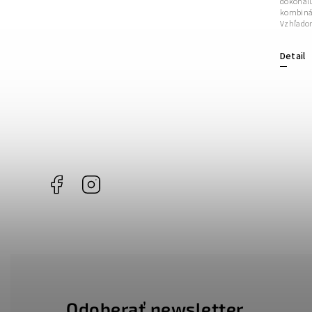
dokonalú
ktoré sú zárukou vysokého komfortu.
kombinác
Vzhľadom na použitý materiál a kvalitu
Vzhľadom
spracovania...
Detail
Detail
Facebook
Instagram
Odoberať newsletter