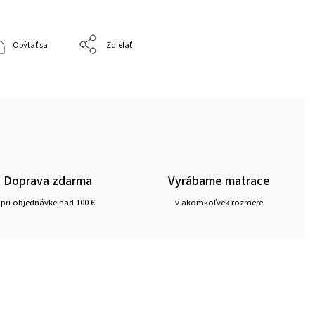
Opýtať sa
Zdieľať
Doprava zdarma
Vyrábame matrace
pri objednávke nad 100 €
v akomkoľvek rozmere