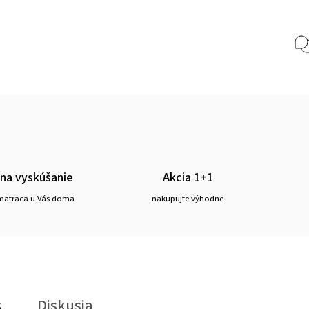
 na vyskúšanie
Akcia 1+1
matraca u Vás doma
nakupujte výhodne
s
Diskusia