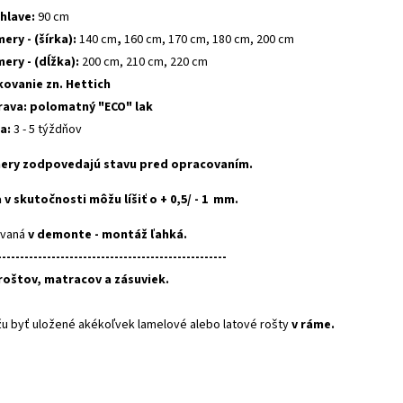
 hlave
:
90
cm
mery
-
(
šírka):
140 cm
,
160 cm, 170 cm, 180 cm, 200 cm
mery
-
(
dĺžka):
200 cm, 210 cm, 220 cm
kovanie
zn.
Hettich
rava
:
polomatný
"
ECO"
lak
a:
3
-
5
týždňov
ery zodpovedajú stavu pred opracovaním.
 v skutočnosti môžu líšiť o + 0,5/ - 1 mm.
ávaná
v demonte - montáž ľahká.
--------------------------------
--
-----------------
roštov
,
matracov
a zásuviek.
žu
byť uložené
akékoľvek
lamelové
alebo
latové
rošty
v ráme
.