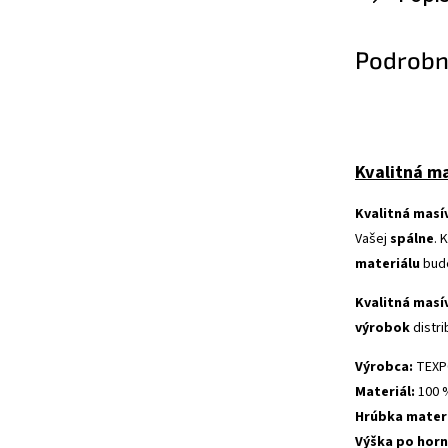
Podrobn
Kvalitná m
Kvalitná masí
Vašej
spálne
.
K
materiálu
bude
Kvalitná masí
výrobok
distr
Výrobca
:
TEX
Materiál
:
100
Hrúbka
mater
Výška
po
hor