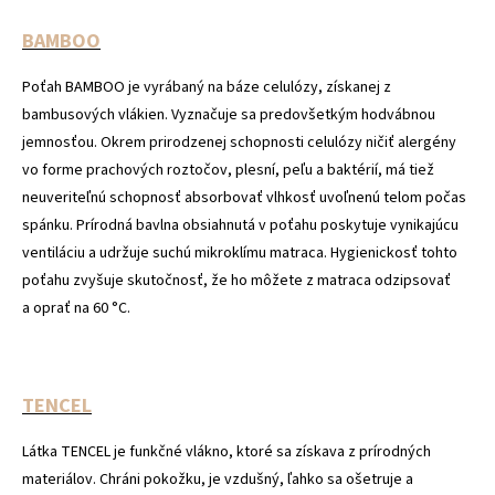
BAMBOO
Poťah BAMBOO je vyrábaný na báze celulózy, získanej z
bambusových vlákien. Vyznačuje sa predovšetkým hodvábnou
jemnosťou. Okrem prirodzenej schopnosti celulózy ničiť alergény
vo forme prachových roztočov, plesní, peľu a baktérií, má tiež
neuveriteľnú schopnosť absorbovať vlhkosť uvoľnenú telom počas
spánku. Prírodná bavlna obsiahnutá v poťahu poskytuje vynikajúcu
ventiláciu a udržuje suchú mikroklímu matraca. Hygienickosť tohto
poťahu zvyšuje skutočnosť, že ho môžete z matraca odzipsovať
a oprať na 60 °C.
TENCEL
Látka TENCEL je funkčné vlákno, ktoré sa získava z prírodných
materiálov. Chráni pokožku, je vzdušný, ľahko sa ošetruje a