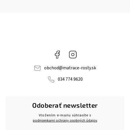
Facebook
Instagram
obchod
@
matrace-rosty.sk
034 774 9620
Odoberať newsletter
Vložením e-mailu súhlasíte s
podmienkami ochrany osobných údajov