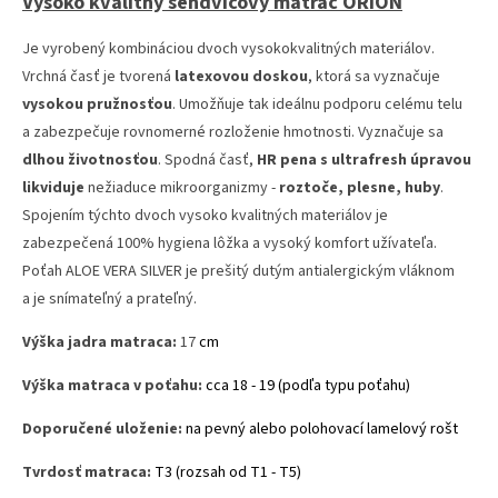
Vysoko kvalitný sendvičový matrac ORION
Je vyrobený kombináciou dvoch vysokokvalitných materiálov.
Vrchná časť je tvorená
latexovou doskou
, ktorá sa vyznačuje
vysokou pružnosťou
. Umožňuje tak ideálnu podporu celému telu
a zabezpečuje rovnomerné rozloženie hmotnosti. Vyznačuje sa
dlhou životnosťou
. Spodná časť,
HR
pena
s ultrafresh úpravou
likviduje
nežiaduce mikroorganizmy -
roztoče, plesne, huby
.
Spojením týchto dvoch vysoko kvalitných materiálov je
zabezpečená 100% hygiena lôžka a vysoký komfort užívateľa.
Poťah ALOE VERA SILVER je prešitý dutým antialergickým vláknom
a je snímateľný a prateľný.
Výška
jadra matraca
:
17
cm
Výška
matraca
v
poťahu
:
cca
18 - 19
(
podľa typu
poťahu
)
Doporučené
uloženie
:
na
pevný
alebo
polohovací
lamelový
rošt
Tvrdosť
matraca
:
T3
(
rozsah
od
T1
-
T5
)