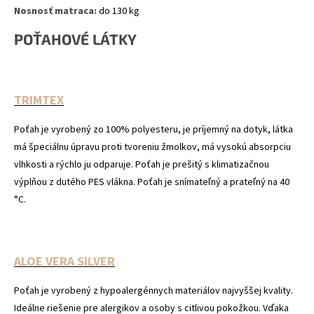
Nosnosť matraca:
do 130 kg
POŤAHOVÉ LÁTKY
TRIMTEX
Poťah je vyrobený zo 100% polyesteru, je príjemný na dotyk, látka
má špeciálnu úpravu proti tvoreniu žmolkov, má vysokú absorpciu
vlhkosti a rýchlo ju odparuje. Poťah je prešitý s klimatizačnou
výplňou z dutého PES vlákna. Poťah je snímateľný a prateľný na 40
°C.
ALOE VERA SILVER
Poťah je vyrobený z hypoalergénnych materiálov najvyššej kvality.
Ideálne riešenie pre alergikov a osoby s citlivou pokožkou. Vďaka