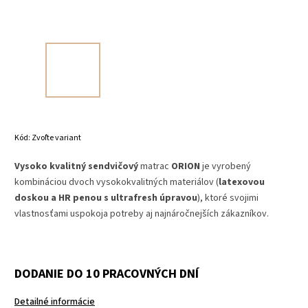
Kód:
Zvoľte variant
Vysoko kvalitný sendvičový
matrac
ORION
je vyrobený
kombináciou dvoch vysokokvalitných materiálov (
latexovou
doskou a
HR
penou
s ultrafresh úpravou
), ktoré svojimi
vlastnosťami uspokoja potreby aj najnáročnejších zákazníkov.
DODANIE DO 10 PRACOVNÝCH DNÍ
Detailné informácie