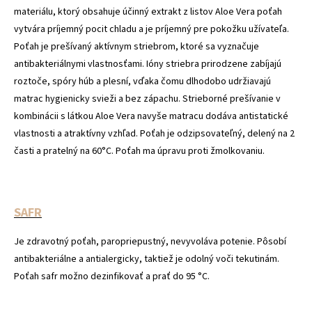
materiálu, ktorý obsahuje účinný extrakt z listov Aloe Vera poťah
vytvára príjemný pocit chladu a je príjemný pre pokožku užívateľa.
Poťah je prešívaný aktívnym striebrom, ktoré sa vyznačuje
antibakteriálnymi vlastnosťami. Ióny striebra prirodzene zabíjajú
roztoče, spóry húb a plesní, vďaka čomu dlhodobo udržiavajú
matrac hygienicky svieži a bez zápachu. Strieborné prešívanie v
kombinácii s látkou Aloe Vera navyše matracu dodáva antistatické
vlastnosti a atraktívny vzhľad. Poťah je odzipsovateľný, delený na 2
časti a pratelný na 60°C. Poťah ma úpravu proti žmolkovaniu.
SAFR
Je zdravotný poťah, paropriepustný, nevyvoláva potenie. Pôsobí
antibakteriálne a antialergicky, taktiež je odolný voči tekutinám.
Poťah safr možno dezinfikovať a prať do 95 °C.