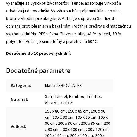
vyznačuje sa vysokou životnosťou. Tencel absorbuje vlhkosť a
odvádza ju do ovzdušia. Vytvára suchú a príjemnú klímu spania,
ktorá je vhodná pre alergikov. Poťah je s úpravou Sanitized -
ochrana proti plesniam a baktériám. Poťah je prešitý s klimatizačnou
výplňou z dutého PES vlákna. Zloženie látky: 41 % Lyocell, 59 %
polyester. Poťah je snímateľný a prateľný na 60 °C.
Doručenie do 10 pracovných dní.
Dodatočné parametre
Kategória
:
Matrace BIO / LATEX
Safr, Tencel, Bamboo, Trimtex,
Materiál
:
Aloe vera silver
190 x 80 cm, 190 x 85 cm, 190 x 90
cm, 195 x 80 cm, 195 x 85 cm, 195 x
90 cm, 200 x 80 cm, 200 x 85 cm, 200
Veľkosť
:
x 90 cm, 200 x 100 cm, 200 x 120 cm,
200 x 140 cm, 200 x 160 cm, 200 x