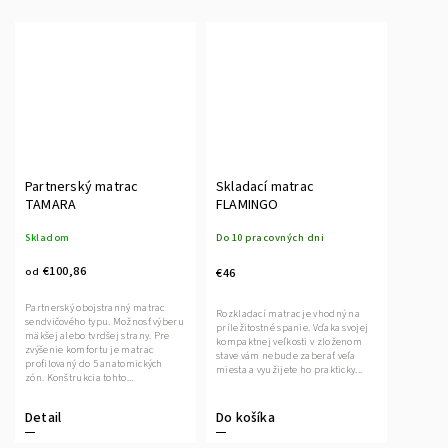
Partnerský matrac
Skladací matrac
TAMARA
FLAMINGO
Skladom
Do 10 pracovných dni
€100,86
od
€46
Partnerský obojstranný matrac
Rozkladací matrac je vhodný na
sendvičového typu. Možnosť výberu
príležitostné spanie. Vďaka svojej
mäkšej alebo tvrdšej strany. Pre
kompaktnej veľkosti v zloženom
zvýšenie komfortu je matrac
stave vám nebude zaberať veľa
profilovaný do 5 anatomických
miesta a využijete ho prakticky...
zón. Konštrukcia tohto...
Detail
Do košíka