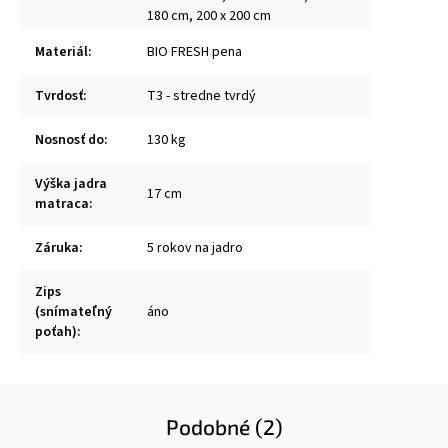
180 cm, 200 x 200 cm
Materiál
:
BIO FRESH pena
Tvrdosť
:
T3 - stredne tvrdý
Nosnosť do
:
130 kg
Výška jadra
17 cm
matraca
:
Záruka
:
5 rokov na jadro
Zips
(snímateľný
áno
poťah)
:
Podobné (2)