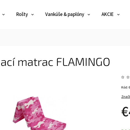
Rošty
Vankúše & paplóny
AKCIE
dací matrac FLAMINGO
Kód:
Znač
€