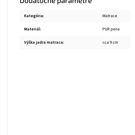
Dodatočné parametre
Kategória
:
Matrace
Materiál
:
PUR pena
Výška jadra matraca
:
cca 9 cm