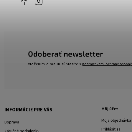
Odoberať newsletter
Vložením e-mailu súhlasíte s
podmienkami ochrany osobný
Môj účet
INFORMÁCIE PRE VÁS
Moja objednávka
Doprava
Prihlásit sa
Záručné podmienky