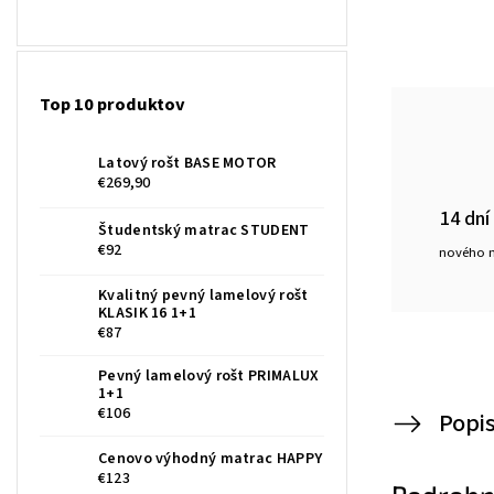
Top 10 produktov
Latový rošt BASE MOTOR
€269,90
14 dní
Študentský matrac STUDENT
€92
nového 
Kvalitný pevný lamelový rošt
KLASIK 16 1+1
€87
Pevný lamelový rošt PRIMALUX
1+1
€106
Popi
Cenovo výhodný matrac HAPPY
€123