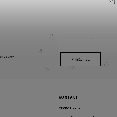
ch údajov
Prihlásiť sa
KONTAKT
TEXPOL s.r.o.