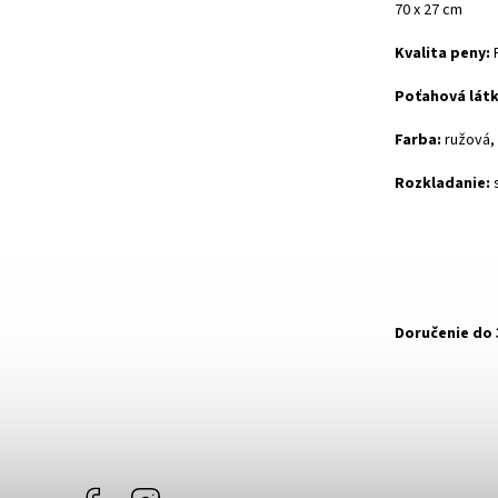
70 x 27 cm
Kvalita peny:
Poťahová látk
Farba:
ružová,
Rozkladanie:
s
Doručenie do 
Facebook
Instagram