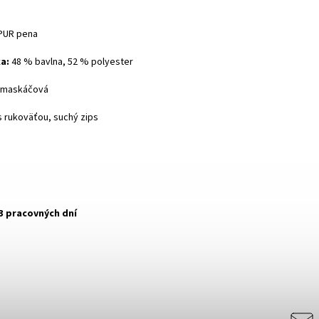
PUR pena
a:
48 % bavlna, 52 % polyester
 maskáčová
 rukoväťou, suchý zips
3 pracovných dní