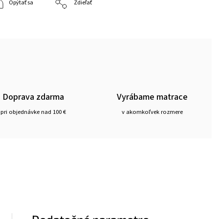
Opýtať sa
Zdieľať
Doprava zdarma
Vyrábame matrace
pri objednávke nad 100 €
v akomkoľvek rozmere