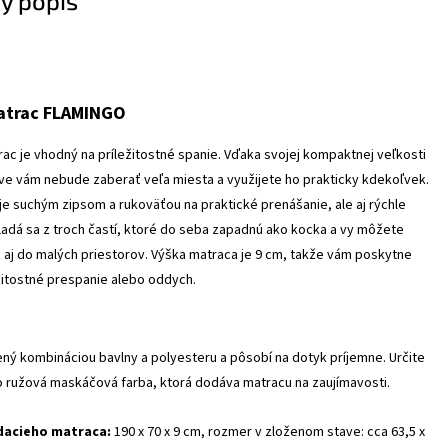
ý popis
atrac FLAMINGO
ac je vhodný na príležitostné spanie. Vďaka svojej kompaktnej veľkosti
ve vám nebude zaberať veľa miesta a využijete ho prakticky kdekoľvek.
e suchým zipsom a rukoväťou na praktické prenášanie, ale aj rýchle
ladá sa z troch častí, ktoré do seba zapadnú ako kocka a vy môžete
 aj do malých priestorov. Výška matraca je 9 cm, takže vám poskytne
žitostné prespanie alebo oddych.
ný kombináciou bavlny a polyesteru a pôsobí na dotyk príjemne. Určite
o ružová maskáčová farba, ktorá dodáva matracu na zaujímavosti.
dacieho matraca:
190 x 70 x 9 cm, rozmer v zloženom stave: cca 63,5 x