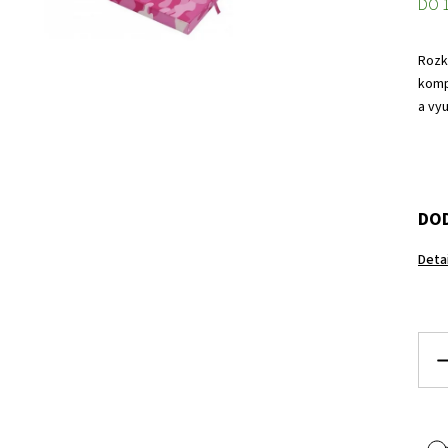
DO 
Rozk
komp
a vy
DOD
Deta