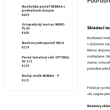
Podrobn
Manželská posteľ REBEKA v
priebežnom dizajne
€639
Ortopedický matrac MEMO
Skladací m
PLUS
€308
Rozkladací matr
Masívna jednoposteľ NELA
v zloženom sta
€279
Matrac disponuj
rozkladanie. Sk
Pevný lamelový rošt OPTIMAL
5V 1+1
matrac schovať
€130
pohodlné príle
Nočný stolík REBEKA - P
€115
Poťah je vyrobe
vás zaujme jeh
Rozmery skla