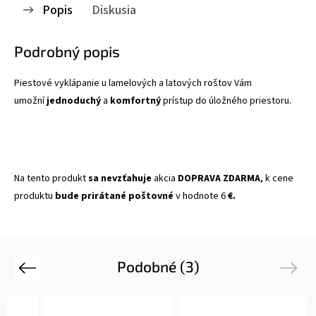
Popis
Diskusia
Podrobný popis
Piestové vyklápanie u lamelových a latových roštov Vám
umožní
jednoduchý
a
komfortný
prístup do úložného priestoru.
Na tento produkt
sa nevzťahuje
akcia
DOPRAVA ZDARMA
, k cene
produktu
bude prirátané poštovné
v hodnote 6
€.
Podobné (3)
Previous
Next