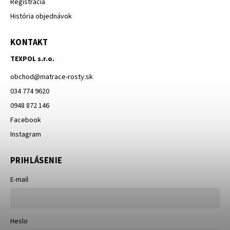
Registrácia
História objednávok
KONTAKT
TEXPOL s.r.o.
obchod
@
matrace-rosty.sk
034 774 9620
0948 872 146
Facebook
Instagram
PRIHLÁSENIE
E-mail
Heslo