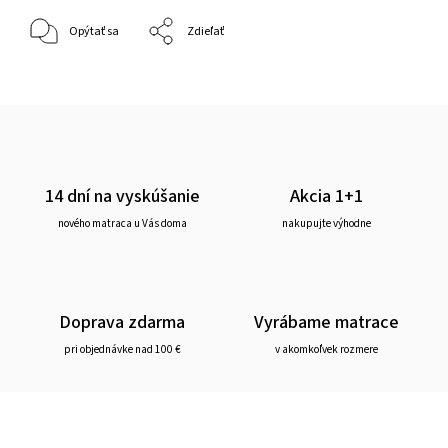
Opýtať sa
Zdieľať
14 dní na vyskúšanie
Akcia 1+1
nového matraca u Vás doma
nakupujte výhodne
Doprava zdarma
Vyrábame matrace
pri objednávke nad 100 €
v akomkoľvek rozmere