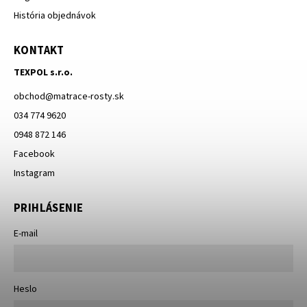
História objednávok
KONTAKT
TEXPOL s.r.o.
obchod
@
matrace-rosty.sk
034 774 9620
0948 872 146
Facebook
Instagram
PRIHLÁSENIE
E-mail
Heslo