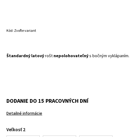
Kód:
Zvoľte variant
Štandardný latový
rošt
nepolohovateľný
s bočným vyklápaním.
DODANIE DO 15 PRACOVNÝCH DNÍ
Detailné informácie
Veľkosť 2