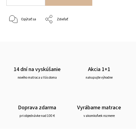
Opýtať sa
Zdieľať
14 dní na vyskúšanie
Akcia 1+1
nového matraca u Vás doma
nakupujte výhodne
Doprava zdarma
Vyrábame matrace
pri objednávke nad 100 €
v akomkoľvek rozmere