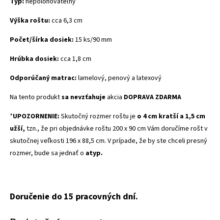
Typ:
nepolohovateľný
Výška roštu:
cca 6,3 cm
Počet/šírka
dosiek
:
15 ks/90 mm
Hrúbka dosiek:
cca 1,8 cm
Odporúčaný matrac:
lamelový, penový a latexový
Na tento produkt
sa nevzťahuje
akcia
DOPRAVA ZDARMA
*
UPOZORNENIE:
Skutočný rozmer roštu je
o 4 cm kratší a 1,5 cm
užší,
tzn., že pri objednávke roštu 200 x 90 cm Vám doručíme rošt v
skutočnej veľkosti 196 x 88,5 cm. V prípade, že by ste chceli presný
rozmer, bude sa jednať o
atyp.
Doručenie do 15 pracovných dní.