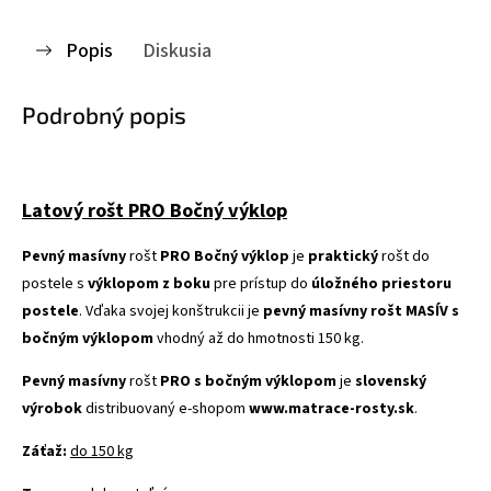
Popis
Diskusia
Podrobný popis
Latový rošt PRO Bočný výklop
Pevný masívny
rošt
PRO Bočný výklop
je
praktický
rošt do
postele s
výklopom z boku
pre prístup do
úložného priestoru
postele
. Vďaka svojej konštrukcii je
pevný masívny rošt MASÍV s
bočným výklopom
vhodný až do hmotnosti 150 kg.
Pevný masívny
rošt
PRO s bočným výklopom
je
slovenský
výrobok
distribuovaný e-shopom
www.matrace-rosty.sk
.
Záťaž:
do 150 kg