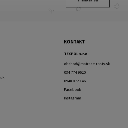
Prihlásiť sa
KONTAKT
TEXPOL s.r.o.
obchod
@
matrace-rosty.sk
034 774 9620
vok
0948 872 146
Facebook
Instagram