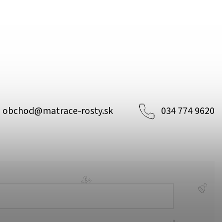
obchod
@
matrace-rosty.sk
034 774 9620