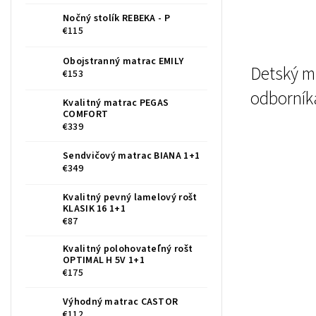
Nočný stolík REBEKA - P
€115
Obojstranný matrac EMILY
Detský m
€153
odborník
Kvalitný matrac PEGAS
COMFORT
€339
Sendvičový matrac BIANA 1+1
€349
Kvalitný pevný lamelový rošt
KLASIK 16 1+1
€87
Kvalitný polohovateľný rošt
OPTIMAL H 5V 1+1
€175
Výhodný matrac CASTOR
€112