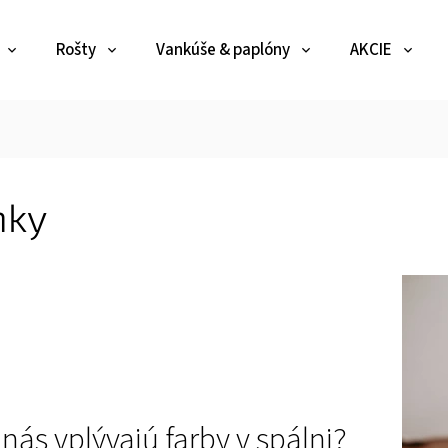
Rošty
Vankúše & paplóny
AKCIE
nky
nás vplývajú farby v spálni?