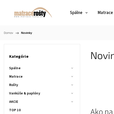
Spálne
Matrace
Domov
/
Novinky
Novi
Kategórie
Spálne
Matrace
Rošty
Vankúše & paplóny
AKCIE
Ako na 
TOP 10