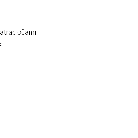
atrac očami
a