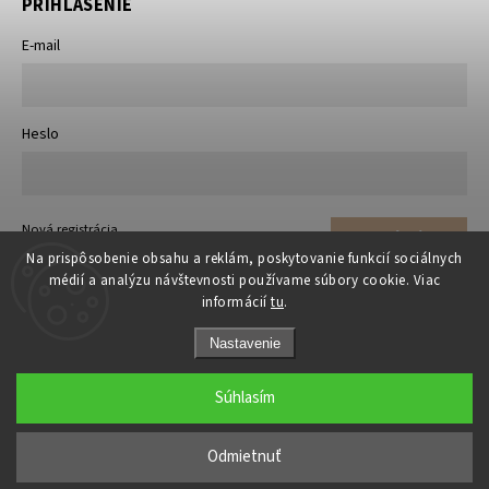
PRIHLÁSENIE
E-mail
Heslo
Nová registrácia
Prihlásiť sa
Zabudnuté heslo
Na prispôsobenie obsahu a reklám, poskytovanie funkcií sociálnych
médií a analýzu návštevnosti používame súbory cookie. Viac
informácií
tu
.
Nastavenie
Súhlasím
Copyright 2026
matrace-rosty.sk
. Všetky práva vyhradené.
Upraviť nastavenie cookies
Odmietnuť
Grafický návrh vytvořil a nakódoval
Shoptak.cz