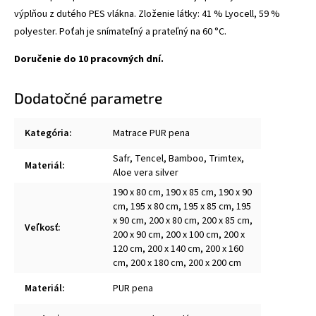
výplňou z dutého PES vlákna. Zloženie látky: 41 % Lyocell, 59 %
polyester. Poťah je snímateľný a prateľný na 60 °C.
Doručenie do 10 pracovných dní.
Dodatočné parametre
Kategória
:
Matrace PUR pena
Safr, Tencel, Bamboo, Trimtex,
Materiál
:
Aloe vera silver
190 x 80 cm, 190 x 85 cm, 190 x 90
cm, 195 x 80 cm, 195 x 85 cm, 195
x 90 cm, 200 x 80 cm, 200 x 85 cm,
Veľkosť
:
200 x 90 cm, 200 x 100 cm, 200 x
120 cm, 200 x 140 cm, 200 x 160
cm, 200 x 180 cm, 200 x 200 cm
Materiál
:
PUR pena