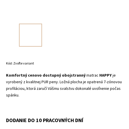
Kód:
Zvoľte variant
Komfortný cenovo dostupný obojstranný
matrac
HAPPY
je
vyrobený z kvalitnej PUR peny. Ložná plocha je opatrená 7-zónovou
profiláciou, ktorá zaručí Vášmu svalstvu dokonalé uvoľnenie počas
spánku.
DODANIE DO 10 PRACOVNÝCH DNÍ