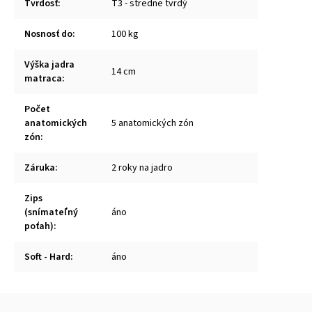
Tvrdosť
:
T3 - stredne tvrdý
Nosnosť do
:
100 kg
Výška jadra
14 cm
matraca
:
Počet
anatomických
5 anatomických zón
zón
:
Záruka
:
2 roky na jadro
Zips
(snímateľný
áno
poťah)
:
Soft - Hard
:
áno