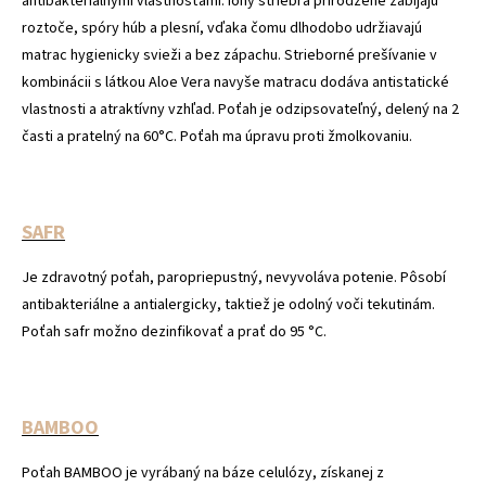
antibakteriálnymi vlastnosťami. Ióny striebra prirodzene zabíjajú
roztoče, spóry húb a plesní, vďaka čomu dlhodobo udržiavajú
matrac hygienicky svieži a bez zápachu. Strieborné prešívanie v
kombinácii s látkou Aloe Vera navyše matracu dodáva antistatické
vlastnosti a atraktívny vzhľad. Poťah je odzipsovateľný, delený na 2
časti a pratelný na 60°C. Poťah ma úpravu proti žmolkovaniu.
SAFR
Je zdravotný poťah, paropriepustný, nevyvoláva potenie. Pôsobí
antibakteriálne a antialergicky, taktiež je odolný voči tekutinám.
Poťah safr možno dezinfikovať a prať do 95 °C.
BAMBOO
Poťah BAMBOO je vyrábaný na báze celulózy, získanej z