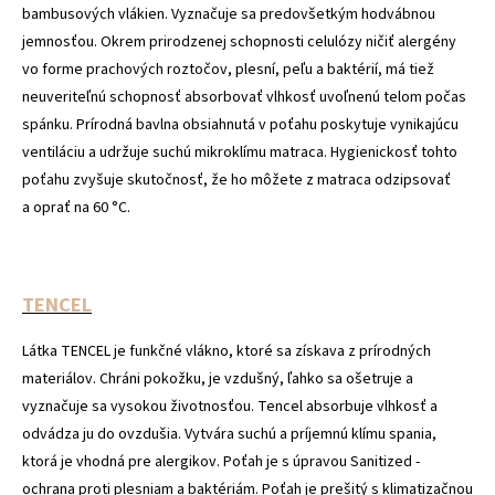
bambusových vlákien. Vyznačuje sa predovšetkým hodvábnou
jemnosťou. Okrem prirodzenej schopnosti celulózy ničiť alergény
vo forme prachových roztočov, plesní, peľu a baktérií, má tiež
neuveriteľnú schopnosť absorbovať vlhkosť uvoľnenú telom počas
spánku. Prírodná bavlna obsiahnutá v poťahu poskytuje vynikajúcu
ventiláciu a udržuje suchú mikroklímu matraca. Hygienickosť tohto
poťahu zvyšuje skutočnosť, že ho môžete z matraca odzipsovať
a oprať na 60 °C.
TENCEL
Látka TENCEL je funkčné vlákno, ktoré sa získava z prírodných
materiálov. Chráni pokožku, je vzdušný, ľahko sa ošetruje a
vyznačuje sa vysokou životnosťou. Tencel absorbuje vlhkosť a
odvádza ju do ovzdušia. Vytvára suchú a príjemnú klímu spania,
ktorá je vhodná pre alergikov. Poťah je s úpravou Sanitized -
ochrana proti plesniam a baktériám. Poťah je prešitý s klimatizačnou