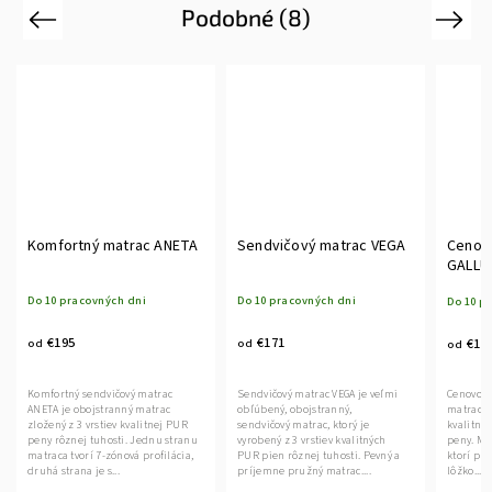
Podobné (8)
Previous
Next
Komfortný matrac ANETA
Sendvičový matrac VEGA
Cenov
GALLU
Do 10 pracovných dni
Do 10 pracovných dni
Do 10 p
€195
€171
€19
od
od
od
Komfortný sendvičový matrac
Sendvičový matrac VEGA je veľmi
Cenovo d
ANETA je obojstranný matrac
obľúbený, obojstranný,
matrac z
zložený z 3 vrstiev kvalitnej PUR
sendvičový matrac, ktorý je
kvalitnej
peny rôznej tuhosti. Jednu stranu
vyrobený z 3 vrstiev kvalitných
peny. Ma
matraca tvorí 7-zónová profilácia,
PUR pien rôznej tuhosti. Pevný a
ktorí pr
druhá strana je s...
príjemne pružný matrac....
lôžko....