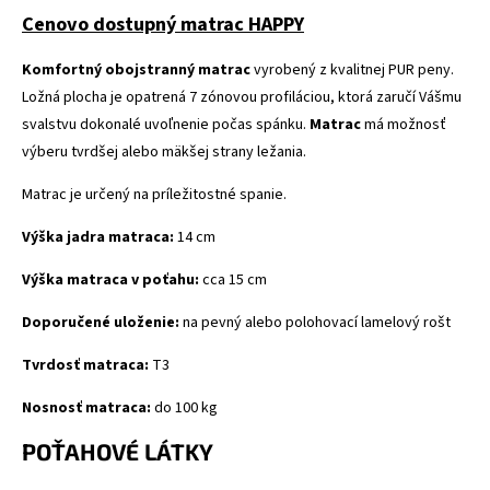
Cenovo dostupný matrac HAPPY
Komfortný obojstranný matrac
vyrobený z kvalitnej PUR peny.
Ložná plocha je opatrená 7 zónovou profiláciou, ktorá zaručí Vášmu
svalstvu dokonalé uvoľnenie počas spánku.
Matrac
má možnosť
výberu tvrdšej alebo mäkšej strany ležania.
Matrac je určený na príležitostné spanie.
Výška jadra matraca:
14 cm
Výška matraca v poťahu:
cca 15 cm
Doporučené uloženie:
na
pevný
alebo
polohovací
lamelový
rošt
Tvrdosť matraca:
T3
Nosnosť matraca:
do 100 kg
POŤAHOVÉ LÁTKY