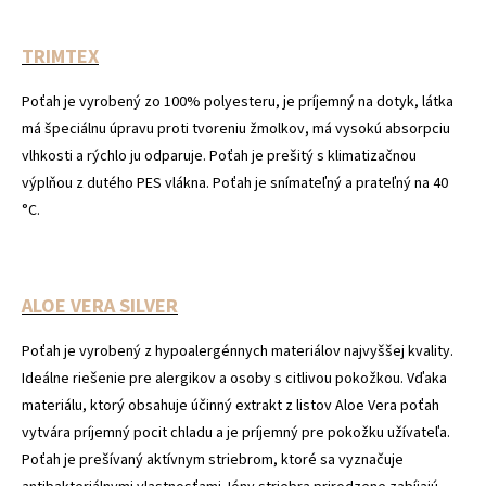
TRIMTEX
Poťah je vyrobený zo 100% polyesteru, je príjemný na dotyk, látka
má špeciálnu úpravu proti tvoreniu žmolkov, má vysokú absorpciu
vlhkosti a rýchlo ju odparuje. Poťah je prešitý s klimatizačnou
výplňou z dutého PES vlákna. Poťah je snímateľný a prateľný na 40
°C.
ALOE VERA SILVER
Poťah je vyrobený z hypoalergénnych materiálov najvyššej kvality.
Ideálne riešenie pre alergikov a osoby s citlivou pokožkou. Vďaka
materiálu, ktorý obsahuje účinný extrakt z listov Aloe Vera poťah
vytvára príjemný pocit chladu a je príjemný pre pokožku užívateľa.
Poťah je prešívaný aktívnym striebrom, ktoré sa vyznačuje