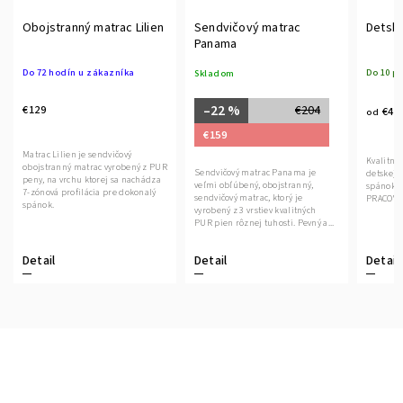
Obojstranný matrac Lilien
Sendvičový matrac
Detsk
Panama
Do 72 hodín u zákazníka
Do 10 p
Skladom
–22 %
€129
€204
€49
od
€159
Matrac Lilien je sendvičový
Kvalitný
obojstranný matrac vyrobený z PUR
Sendvičový matrac Panama je
detskej 
peny, na vrchu ktorej sa nachádza
veľmi obľúbený, obojstranný,
spánok. DODANIE DO 10
7-zónová profilácia pre dokonalý
sendvičový matrac, ktorý je
PRACOVN
spánok.
vyrobený z 3 vrstiev kvalitných
PUR pien rôznej tuhosti. Pevný a...
Detail
Detail
Detail