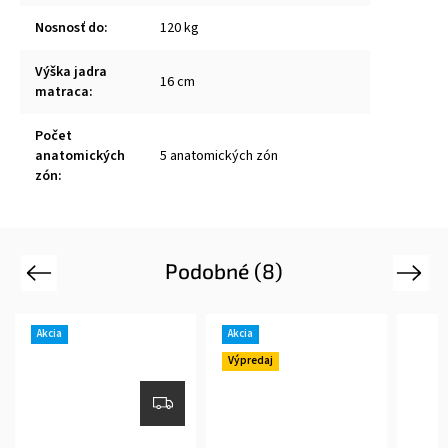
Nosnosť do
:
120 kg
Výška jadra
16 cm
matraca
:
Počet
anatomických
5 anatomických zón
zón
:
Podobné (8)
Previous
Next
Akcia
Akcia
Výpredaj