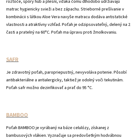
roztoče, spóry húb a plesní, vďaka čomu dlhodobo udržiavajú
matrac hygienicky svieži a bez zápachu. Strieborné prešívanie v
kombinácii s látkou Aloe Vera navyše matracu dodáva antistatické
vlastnosti a atraktívny vzhľad. Poťah je odzipsovateľný, delený na 2
časti a pratelný na 60°C. Poťah ma úpravu proti žmolkovaniu.
SAFR
Je zdravotný poťah, paropriepustný, nevyvoláva potenie. Pôsobí
antibakteriálne a antialergicky, taktiež je odolný voči tekutinám.
Poťah safr možno dezinfikovať a prať do 95 °C.
BAMBOO
Poťah BAMBOO je vyrábaný na báze celulózy, získanej z
bambusových vlákien. Vyznačuje sa predovšetkým hodvábnou