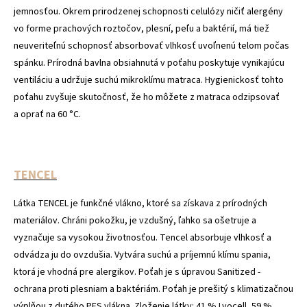
jemnosťou. Okrem prirodzenej schopnosti celulózy ničiť alergény
vo forme prachových roztočov, plesní, peľu a baktérií, má tiež
neuveriteľnú schopnosť absorbovať vlhkosť uvoľnenú telom počas
spánku. Prírodná bavlna obsiahnutá v poťahu poskytuje vynikajúcu
ventiláciu a udržuje suchú mikroklímu matraca. Hygienickosť tohto
poťahu zvyšuje skutočnosť, že ho môžete z matraca odzipsovať
a oprať na 60 °C.
TENCEL
Látka TENCEL je funkčné vlákno, ktoré sa získava z prírodných
materiálov. Chráni pokožku, je vzdušný, ľahko sa ošetruje a
vyznačuje sa vysokou životnosťou. Tencel absorbuje vlhkosť a
odvádza ju do ovzdušia. Vytvára suchú a príjemnú klímu spania,
ktorá je vhodná pre alergikov. Poťah je s úpravou Sanitized -
ochrana proti plesniam a baktériám. Poťah je prešitý s klimatizačnou
výplňou z dutého PES vlákna. Zloženie látky: 41 % Lyocell, 59 %