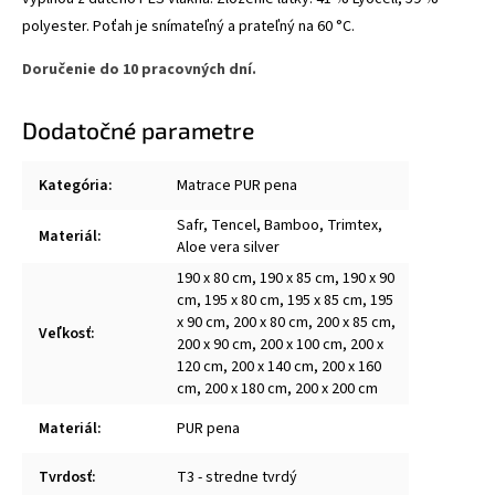
polyester. Poťah je snímateľný a prateľný na 60 °C.
Doručenie do 10 pracovných dní.
Dodatočné parametre
Kategória
:
Matrace PUR pena
Safr, Tencel, Bamboo, Trimtex,
Materiál
:
Aloe vera silver
190 x 80 cm, 190 x 85 cm, 190 x 90
cm, 195 x 80 cm, 195 x 85 cm, 195
x 90 cm, 200 x 80 cm, 200 x 85 cm,
Veľkosť
:
200 x 90 cm, 200 x 100 cm, 200 x
120 cm, 200 x 140 cm, 200 x 160
cm, 200 x 180 cm, 200 x 200 cm
Materiál
:
PUR pena
Tvrdosť
:
T3 - stredne tvrdý