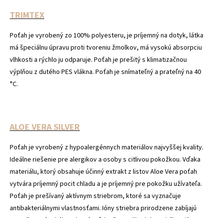
TRIMTEX
Poťah je vyrobený zo 100% polyesteru, je príjemný na dotyk, látka
má špeciálnu úpravu proti tvoreniu žmolkov, má vysokú absorpciu
vlhkosti a rýchlo ju odparuje. Poťah je prešitý s klimatizačnou
výplňou z dutého PES vlákna. Poťah je snímateľný a prateľný na 40
°C.
ALOE VERA SILVER
Poťah je vyrobený z hypoalergénnych materiálov najvyššej kvality.
Ideálne riešenie pre alergikov a osoby s citlivou pokožkou. Vďaka
materiálu, ktorý obsahuje účinný extrakt z listov Aloe Vera poťah
vytvára príjemný pocit chladu a je príjemný pre pokožku užívateľa.
Poťah je prešívaný aktívnym striebrom, ktoré sa vyznačuje
antibakteriálnymi vlastnosťami. Ióny striebra prirodzene zabíjajú