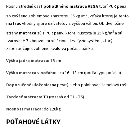
Nosnú strednú časť
pohodlného matraca VEGA
tvorí PUR pena
3
so zvýšenou objemovou hustotou 35 kg/m
, vďaka ktorej je tento
matrac
vhodný aj pre užívateľov s vyššou váhou. Obidve ložné
3
strany
matraca
sú z PUR peny, ktorej hustota je 25 kg/m
a sú
tvarované 7-zónovou profiláciou - tzv. fyziosystém, ktorý
zabezpečuje uvoľnenie svalstva počas spánku.
Výška
jadra matraca
:
16
cm
Výška
matraca
v
poťahu
:
cca
16 - 18 cm
(
podľa typu
poťahu
)
Doporučené
uloženie
:
na
pevný
alebo
polohovací
lamelový
rošt
Tvrdosť
matraca
:
T3
(
rozsah
od
T1
-
T5
)
Nosnosť matraca:
do 120kg
POŤAHOVÉ LÁTKY