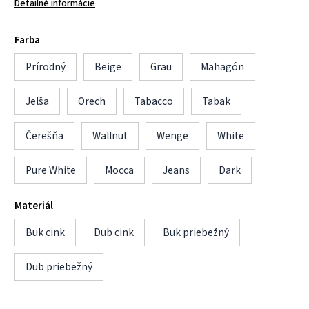
Detailné informácie
Farba
Prírodný
Beige
Grau
Mahagón
Jelša
Orech
Tabacco
Tabak
Čerešňa
Wallnut
Wenge
White
Pure White
Mocca
Jeans
Dark
Materiál
Buk cink
Dub cink
Buk priebežný
Dub priebežný