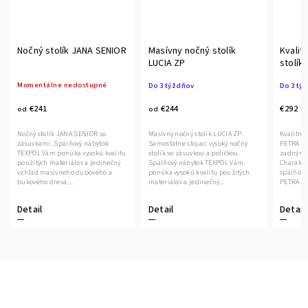
Nočný stolík JANA SENIOR
Masívny nočný stolík
Kvalit
LUCIA ZP
stolík
Momentálne nedostupné
Do 3 týždňov
Do 3 tý
€241
€244
€292
od
od
Nočný stolík JANA SENIOR so
Masívny nočný stolík LUCIA ZP.
Kvalitný 
zásuvkami. Spálňový nábytok
Samostatne stojaci vysoký nočný
PETRA pr
TEXPOL Vám ponúka vysokú kvalitu
stolík so zásuvkou a poličkou.
zadným 
použitých materiálov a jedinečný
Spálňový nábytok TEXPOL Vám
Charakte
vzhľad masívneho dubového a
ponúka vysokú kvalitu použitých
spálňové
bukového dreva....
materiálov a jedinečný...
PETRA sú 
Detail
Detail
Detail