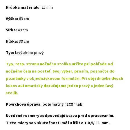
Hrúbka materiálu:
25 mm
Výška:
63 cm
Šírka:
49 cm
Hĺbka:
39 cm
Typ:
ľavý alebo pravý
Typ, resp. stranu nočného stolíka určíte pri pohľade od
nožného čela na posteľ.
Svoj
výber, prosím, poznačte do
poznámky v objednávkovom formulári. Pri objednávke dvoch
kusov automaticky doručujeme jeden pravý a jeden ľavý
stolík.
Povrchová
úprava
:
polomatný
"
ECO"
lak
Uvedené rozmery zodpovedajú stavu pred opracovaním.
Tieto miery sa v skutočnosti môžu líšiť o + 0,5/ - 1 mm.