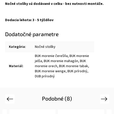
Nočné stolíky sú dodávané v celku - bez nutnosti montáže.
Dodacia
lehota:
3
-
5
týždňov
Dodatočné parametre
Kategória
:
Nočné stolíky
BUK morenie čerešňa, BUK morenie
jelša, BUK morenie mahagón, BUK
Materiál
:
morenie orech, BUK morenie tabak,
BUK morenie wenge, BUK prírodný,
DUB prírodný
Podobné (8)
Previous
Next