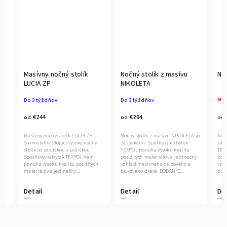
Masívny nočný stolík
Nočný stolík z masívu
Nočný 
LUCIA ZP
NIKOLETA
Moment
Do 3 týždňov
Do 3 týždňov
€24
€244
€294
od
od
od
Nočný st
Masívny nočný stolík LUCIA ZP.
Nočný stolík z masívu NIKOLETA so
zásuvkam
Samostatne stojaci vysoký nočný
zásuvkami. Spálňový nábytok
TEXPOL V
stolík so zásuvkou a poličkou.
TEXPOL ponúka vysokú kvalitu
použitýc
Spálňový nábytok TEXPOL Vám
použitých materiálov a jedinečný
vzhľad m
ponúka vysokú kvalitu použitých
vzhľad masívneho dubového a
bukového 
materiálov a jedinečný...
bukového dreva. DODANIE...
Detail
Detail
Detail