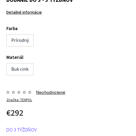
Detailné informácie
Farba
Prírodný
Materiál
Buk cink
Neohodnotené
Značka:
TEXPOL
€292
DO 3 TÝŽDŇOV