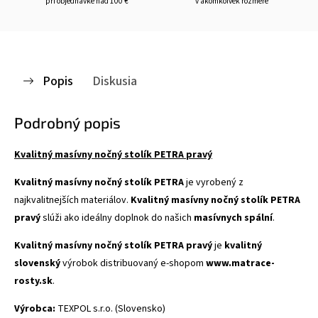
pri objednávke nad 100 €
v akomkoľvek rozmere
Popis
Diskusia
Podrobný popis
Kvalitný masívny nočný stolík PETRA pravý
Kvalitný masívny nočný stolík PETRA
je vyrobený z
najkvalitnejších materiálov.
Kvalitný masívny nočný stolík PETRA
pravý
slúži ako ideálny doplnok do našich
masívnych spální
.
Kvalitný masívny nočný stolík PETRA pravý
je
kvalitný
slovenský
výrobok distribuovaný e-shopom
www.matrace-
rosty.sk
.
Výrobca:
TEXPOL s.r.o. (Slovensko)