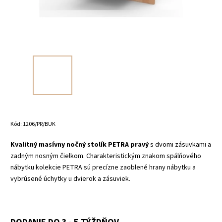
Kód:
1206/PR/BUK
Kvalitný masívny nočný stolík PETRA pravý
s dvomi zásuvkami a
zadným nosným čielkom. Charakteristickým znakom spálňového
nábytku kolekcie PETRA sú precízne zaoblené hrany nábytku a
vybrúsené úchytky u dvierok a zásuviek.
DODANIE DO 3 - 5 TÝŽDŇOV