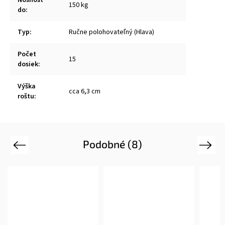
150 kg
do
:
Typ
:
Ručne polohovateľný (Hlava)
Počet
15
dosiek
:
Výška
cca 6,3 cm
roštu
:
Podobné (8)
Previous
Next