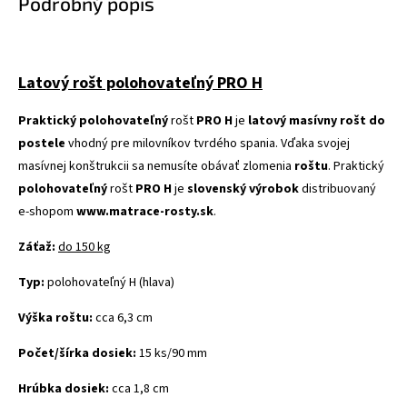
Podrobný popis
Latový rošt polohovateľný PRO H
Praktický polohovateľný
rošt
PRO H
je
latový masívny rošt do
postele
vhodný pre milovníkov tvrdého spania. Vďaka svojej
masívnej konštrukcii sa nemusíte obávať zlomenia
roštu
. Praktický
polohovateľný
rošt
PRO H
je
slovenský výrobok
distribuovaný
e-shopom
www.matrace-rosty.sk
.
Záťaž:
do 150 kg
Typ:
polohovateľný H (hlava)
Výška roštu:
cca 6,3 cm
Počet/šírka dosiek:
15 ks/90 mm
Hrúbka dosiek:
cca 1,8 cm