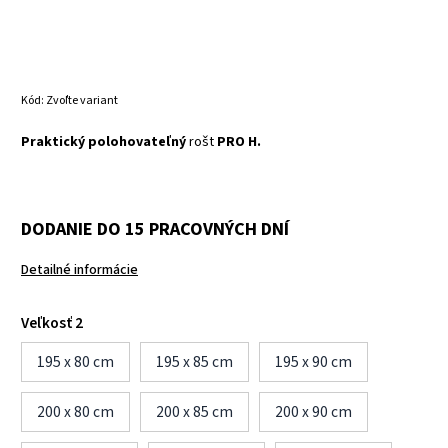
Kód:
Zvoľte variant
Praktický polohovateľný
rošt
PRO H.
DODANIE DO 15 PRACOVNÝCH DNÍ
Detailné informácie
Veľkosť 2
195 x 80 cm
195 x 85 cm
195 x 90 cm
200 x 80 cm
200 x 85 cm
200 x 90 cm