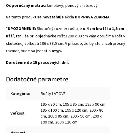
Odporúčaný matrac:
lamelový, penový a latexový
Na tento produkt
sa nevzťahuje
akcia
DOPRAVA ZDARMA
*
UPOZORNENIE:
Skutočný rozmer roštu je
o 4 cm kratší a 1,5 cm
užší
, tzn., že pri objednávke roštu 200 x 90 cm Vám doručíme rošt v
skutočnej veľkosti 196 x 88,5 cm. V prípade, že by ste chceli presný
rozmer, bude sa jednať o
atyp.
Doručenie do 15 pracovných dní.
Dodatočné parametre
Kategória
:
Rošty LATOVÉ
195 x 80 cm, 195 x 85 cm, 195 x 90 cm,
195 x 100 cm, 195 x 120 cm, 200 x 80
Veľkosť
:
cm, 200 x 85 cm, 200 x 90 cm, 200 x
100 cm, 200 x 120 cm
Nosnosť