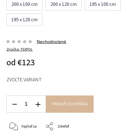
200 x 100 cm
200 x 120 cm
195 x 100 cm
195 x 120 cm
Neohodnotené
Značka:
TEXPOL
od
€123
ZVOĽTE VARIANT
PRIDAŤ DO KOŠÍKA
Opýtať sa
Zdieľať