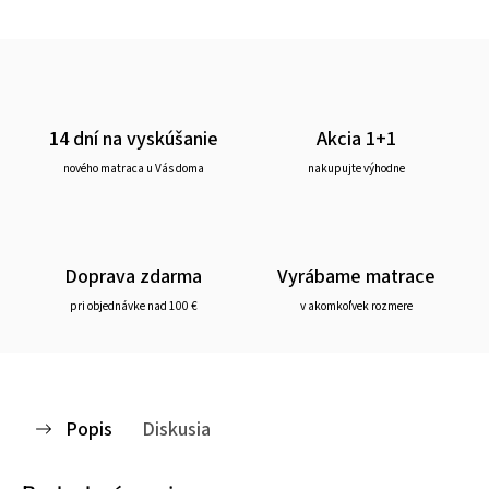
14 dní na vyskúšanie
Akcia 1+1
nového matraca u Vás doma
nakupujte výhodne
Doprava zdarma
Vyrábame matrace
pri objednávke nad 100 €
v akomkoľvek rozmere
Popis
Diskusia