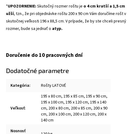
*
UPOZORNENIE:
Skutočný rozmer roštu je
o 4 cm kratší a 1,5 cm
užší
, tzn., že pri objednávke roštu 200 x 90 cm Vám doručíme rošt v
skutočnej veľkosti 196 x 88,5 cm. V prípade, že by ste chceli presný
rozmer, bude sa jednať o
atyp.
Doručenie do 10 pracovných dní
Dodatočné parametre
Kategória
:
Rošty LATOVÉ
195 x 80 cm, 195 x 85 cm, 195 x 90 cm,
195 x 100 cm, 195 x 120 cm, 195 x 140
Veľkosť
:
cm, 200 x 80 cm, 200 x 85 cm, 200 x 90
cm, 200 x 100 cm, 200 x 120 cm, 200 x
140 cm
Nosnosť
120 kg