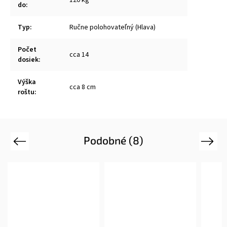
do
:
Typ
:
Ručne polohovateľný (Hlava)
Počet
cca 14
dosiek
:
Výška
cca 8 cm
roštu
:
Podobné (8)
Previous
Next