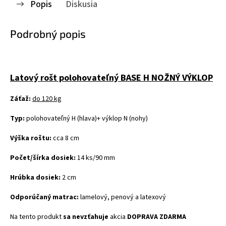
Popis
Diskusia
Podrobný popis
Latový rošt polohovateľný BASE H NOŽNÝ VÝKLOP
Záťaž:
do 120 kg
Typ:
polohovateľný H (hlava)+ výklop N (nohy)
Výška roštu:
cca 8 cm
Počet/šírka
dosiek
:
14 ks/90 mm
Hrúbka dosiek:
2 cm
Odporúčaný matrac:
lamelový, penový a latexový
Na tento produkt
sa nevzťahuje
akcia
DOPRAVA ZDARMA