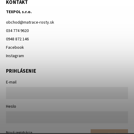
KONTAKT
TEXPOL s.r.o.
obchod
@
matrace-rosty.sk
034 774 9620
0948 872 146
Facebook
Instagram
PRIHLÁSENIE
E-mail
Heslo
Nová registrácia