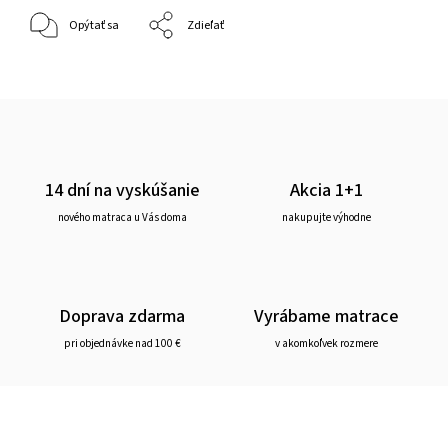
Opýtať sa
Zdieľať
14 dní na vyskúšanie
Akcia 1+1
nového matraca u Vás doma
nakupujte výhodne
Doprava zdarma
Vyrábame matrace
pri objednávke nad 100 €
v akomkoľvek rozmere