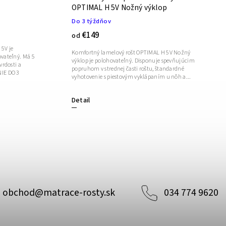
OPTIMAL H 5V Nožný výklop
Do 3 týždňov
€149
od
5V je
Komfortný lamelový rošt OPTIMAL H 5V Nožný
vateľný. Má 5
výklop je polohovateľný. Disponuje spevňujúcim
vrdosti a
popruhom v strednej časti roštu, štandardné
vyhotovenie s piestovým vyklápaním u nôh a...
Detail
obchod
@
matrace-rosty.sk
034 774 9620