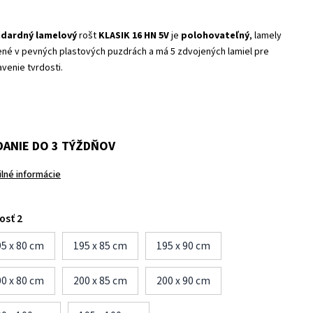
ndardný lamelový
rošt
KLASIK 16 HN
5V
je
polohovateľný
, lamely
ené v pevných plastových puzdrách a má 5 zdvojených lamiel pre
venie tvrdosti.
ANIE DO 3 TÝŽDŇOV
ilné informácie
osť 2
5 x 80 cm
195 x 85 cm
195 x 90 cm
0 x 80 cm
200 x 85 cm
200 x 90 cm