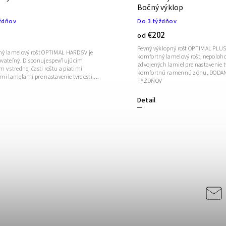
Bočný výklop
ždňov
Do 3 týždňov
€202
od
Pevný výklopný rošt OPTIMAL PLUS 
ý lamelový rošt OPTIMAL HARD 5V je
komfortný lamelový rošt, nepoloho
vateľný. Disponuje spevňujúcim
zdvojených lamiel pre nastavenie t
v strednej časti roštu a piatimi
komfortnú ramennú zónu. DODANIE DO 3
mi lamelami pre nastavenie tvrdosti....
TÝŽDŇOV
Detail