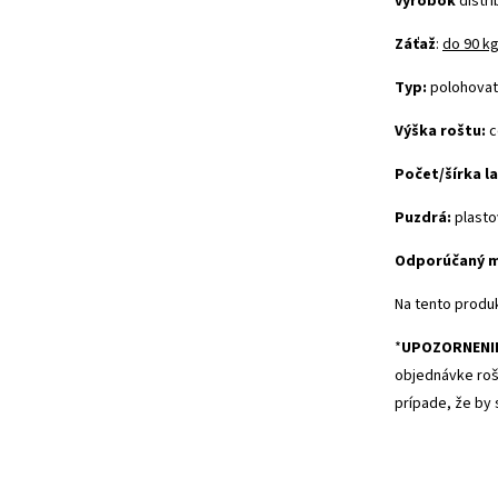
výrobok
distr
Záťaž
:
do 90 k
Typ:
polohovate
Výška roštu:
c
Počet/šírka la
Puzdrá:
plasto
Odporúčaný m
Na tento produ
*
UPOZORNENI
objednávke rošt
prípade, že by 