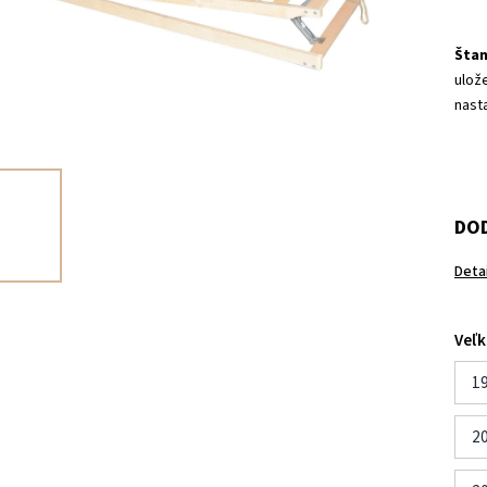
Šta
ulož
nasta
DOD
Deta
Veľk
19
20