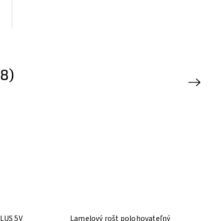
8)
Next
LUS 5V
Lamelový rošt polohovateľný