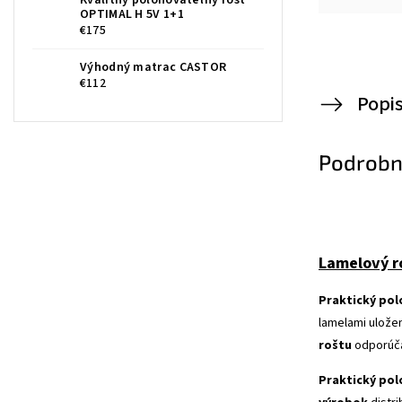
Kvalitný polohovateľný rošt
OPTIMAL H 5V 1+1
€175
Výhodný matrac CASTOR
€112
Popi
Podrobn
Lamelový r
Praktický po
lamelami ulože
roštu
odporú
Praktický po