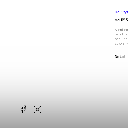
Do 3 týždňov
Do 3 tý
€72
€95
od
od
Komfortný lamelový rošt OPTIMAL 5V je
Komfortn
nepolohovateľný, disponuje spevňujúcim
nepoloho
popruhom v strednej časti roštu a piatimi
popruhom 
zdvojenými lamelami pre nastavenie tvrdosti.
zdvojený
Pri...
Detail
Detail
Facebook
Instagram