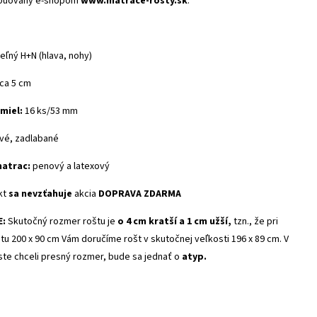
ibuovaný e-shopom
www.matrace-rosty.sk
.
g
ľný H+N (hlava, nohy)
ca 5 cm
miel:
16 ks/53 mm
vé, zadlabané
atrac:
penový a latexový
kt
sa nevzťahuje
akcia
DOPRAVA ZDARMA
E:
Skutočný rozmer roštu je
o 4 cm kratší a 1 cm užší,
tzn., že pri
u 200 x 90 cm Vám doručíme rošt v skutočnej veľkosti 196 x 89 cm. V
ste chceli presný rozmer, bude sa jednať o
atyp.