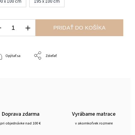
00 x 100 cm
195 x 100 cm
PRIDAŤ DO KOŠÍKA
Opýtať sa
Zdieľať
Doprava zdarma
Vyrábame matrace
pri objednávke nad 100 €
v akomkoľvek rozmere