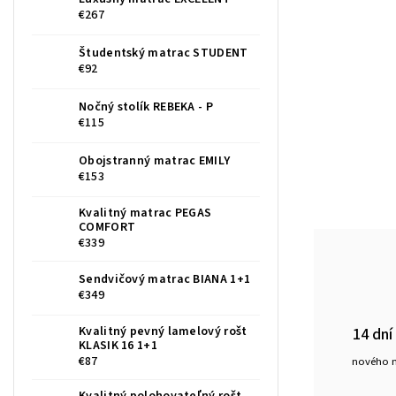
€267
Študentský matrac STUDENT
€92
Nočný stolík REBEKA - P
€115
Obojstranný matrac EMILY
€153
Kvalitný matrac PEGAS
COMFORT
€339
Sendvičový matrac BIANA 1+1
€349
14 dní
Kvalitný pevný lamelový rošt
KLASIK 16 1+1
€87
nového 