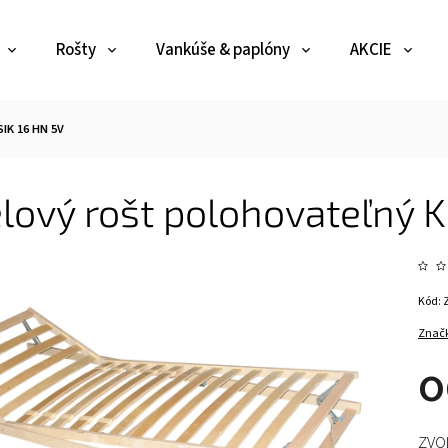
Rošty
Vankúše & paplóny
AKCIE
IK 16 HN 5V
lový rošt polohovateľný K
Kód:
Znač
ZVO