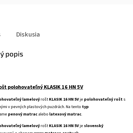
s
Diskusia
ý popis
ošt polohovateľný KLASIK 16 HN 5V
lohovateľný lamelový
rošt
KLASIK 16 HN 5V
je
polohovateľný rošt
s
nými v pevných plastových puzdrách. Na tento
typ
čame
penový matrac
alebo
latexový matrac
.
lohovateľný lamelový
rošt
KLASIK 16 HN 5V
je
slovenský