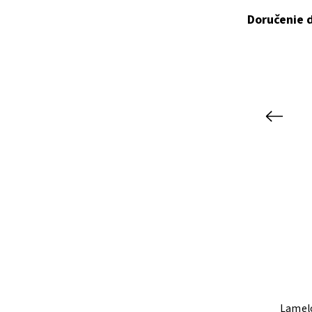
Doručenie d
Previous
Lamelový rošt OPTIMAL 5V
Lamel