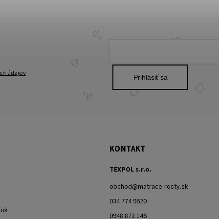
ch údajov
Prihlásiť sa
KONTAKT
TEXPOL s.r.o.
obchod
@
matrace-rosty.sk
034 774 9620
vok
0948 872 146