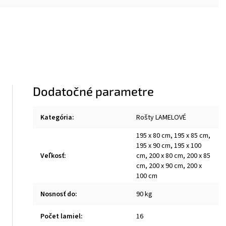
Dodatočné parametre
Kategória
:
Rošty LAMELOVÉ
195 x 80 cm, 195 x 85 cm,
195 x 90 cm, 195 x 100
Veľkosť
:
cm, 200 x 80 cm, 200 x 85
cm, 200 x 90 cm, 200 x
100 cm
Nosnosť do
:
90 kg
Počet lamiel
:
16