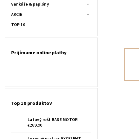
Vankúše & paplóny
AKCIE
TOP 10
Prijímame online platby
Top 10 produktov
Latový rošt BASE MOTOR
€269,90
Luxusný matrac EXCELENT