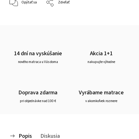
Opýtať sa
Zdieľať
14 dní na vyskúšanie
Akcia 1+1
nového matraca u Vás doma
nakupujte výhodne
Doprava zdarma
Vyrábame matrace
pri objednávke nad 100 €
v akomkoľvek rozmere
Popis
Diskusia