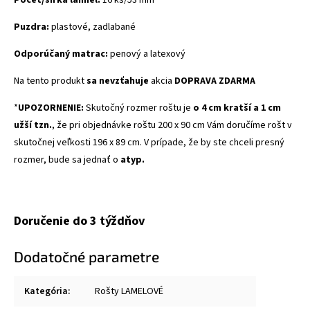
Puzdra:
plastové, zadlabané
Odporúčaný matrac:
penový a latexový
Na tento produkt
sa nevzťahuje
akcia
DOPRAVA ZDARMA
*
UPOZORNENIE:
Skutočný rozmer roštu je
o 4 cm kratší a 1 cm
užší tzn.
, že pri objednávke roštu 200 x 90 cm Vám doručíme rošt v
skutočnej veľkosti 196 x 89 cm. V prípade, že by ste chceli presný
rozmer, bude sa jednať o
atyp.
Doručenie do 3 týždňov
Dodatočné parametre
Kategória
:
Rošty LAMELOVÉ