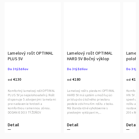
Lamelový rošt OPTIMAL
Lamelový rošt OPTIMAL
Lamelo
PLUS 5V
HARD 5V Bočný výklop
polohovat
HN 5V
Do 3 týždňov
Do 3 týždňov
Do 3 tý
€130
€180
€10
od
od
od
Komfortný lamelový rošt OPTIMAL
Lamelový rošt s piestami OPTIMAL
Komfortn
PLUS 5V je nepolohovateľný. Rošt
HARD 5V má systém umožňujúci
HN 5V je
disponuje 5 zdvojenými lamelami
prístup do úložného priestoru
spevňujú
pre nastavenie tvrdosti a
postele zdvihnutím roštu z boku.
roštu a 
komfortnou ramennou zónou.
Má štandardné vyhotovenie s
nastavenie tvrd
DODANIE DO 3 TÝŽDŇOV
piestovým vyklápaním,...
200 x 80/9
Detail
Detail
Detail