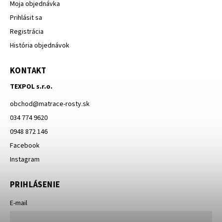
Moja objednávka
Prihlásit sa
Registrácia
História objednávok
KONTAKT
TEXPOL s.r.o.
obchod
@
matrace-rosty.sk
034 774 9620
0948 872 146
Facebook
Instagram
PRIHLÁSENIE
E-mail