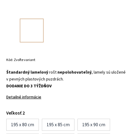
Kód:
Zvoľte variant
Štandardný lamelový
rošt
nepolohovateľný
, lamely sú uložené
v pevných plastových puzdrách.
DODANIE DO 3 TÝŽDŇOV
Detailné informácie
Veľkosť 2
195 x 80 cm
195 x 85 cm
195 x 90 cm