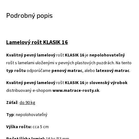
Podrobný popis
Lamelový rošt KLASIK 16
Kvalitný pevný lamelový
rošt
KLASIK 16
je
nepolohovateľný
rošt s lamelami uloženými v pevných plastových puzdrách. Na tento
typ roštu
odporúčame
penový matrac
, alebo
latexový matrac
.
Kvalitný pevný lamelový
rošt
KLASIK 16
je
slovenský výrobok
distribuovaný e-shopom
www.matrace-rosty.sk
.
Záťaž
:
do 90 kg
Typ
: nepolohovateľný
Výška roštu:
cca 5 cm
Počet/šírka lamiel:
16 ks/53 mm