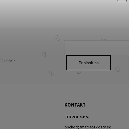
ch údajov
Prihlásiť sa
KONTAKT
TEXPOL s.r.o.
obchod
@
matrace-rosty.sk