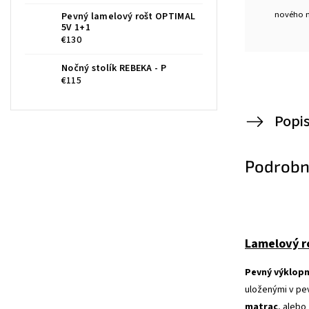
nového 
Pevný lamelový rošt OPTIMAL
5V 1+1
€130
Nočný stolík REBEKA - P
€115
Popi
Podrobn
Lamelový r
Pevný výklop
uloženými v pe
matrac
, alebo