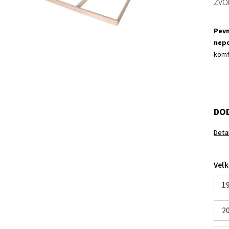
ZVO
Pevn
nepo
komf
DOD
Deta
Veľk
19
20