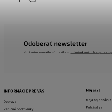
Odoberať newsletter
Vložením e-mailu súhlasíte s
podmienkami ochrany osobný
Môj účet
INFORMÁCIE PRE VÁS
Moja objednávka
Doprava
Prihlásit sa
Záručné podmienky