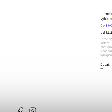
Lamelový rošt polohovateľný
Lamelo
OPTIMAL PLUS HN 5V
výklop
Do 3 týždňov
Do 3 tý
€173
€13
od
od
Lamelový
Komfortný lamelový rošt OPTIMAL PLUS HN 5V
systém u
je polohovateľný, má 5 zdvojených lamiel pre
priestor
nastavenie tvrdosti a komfortnú ramennú
štandard
zónu. DODANIE DO 3 TÝŽDŇOV
vyklápan
Detail
Detail
Facebook
Instagram