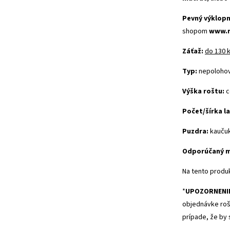
Pevný výklop
shopom
www.m
Záťaž:
do 130 
Typ:
nepolohov
Výška roštu:
c
Počet/šírka la
Puzdra:
kaučuk
Odporúčaný m
Na tento produ
*
UPOZORNENI
objednávke rošt
prípade, že by 