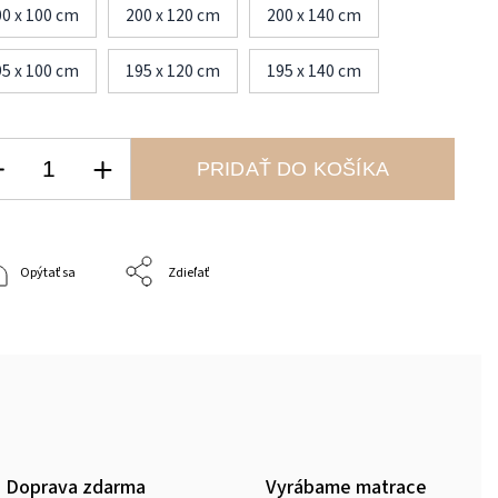
00 x 100 cm
200 x 120 cm
200 x 140 cm
95 x 100 cm
195 x 120 cm
195 x 140 cm
PRIDAŤ DO KOŠÍKA
Opýtať sa
Zdieľať
Doprava zdarma
Vyrábame matrace