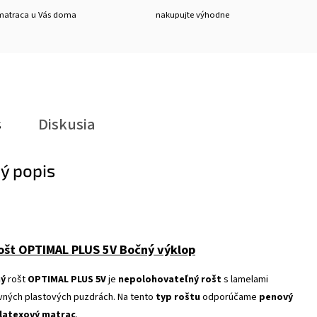
matraca u Vás doma
nakupujte výhodne
s
Diskusia
ý popis
ošt OPTIMAL PLUS 5V Bočný výklop
ný
rošt
OPTIMAL PLUS 5V
je
nepolohovateľný rošt
s lamelami
vných plastových puzdrách. Na tento
typ roštu
odporúčame
penový
latexový matrac
.