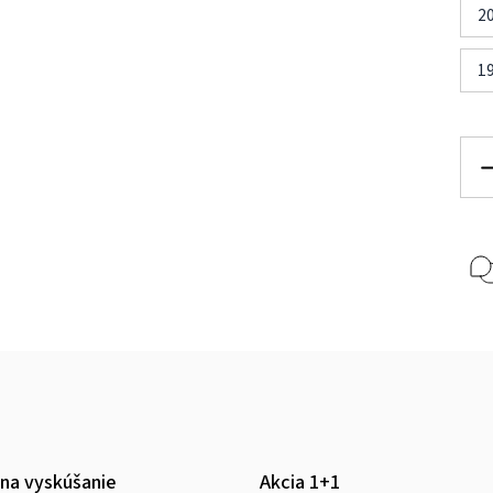
2
1
 na vyskúšanie
Akcia 1+1