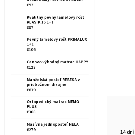
€92
Kvalitný pevný lamelový rošt
KLASIK 16 1+1
€87
Pevný lamelový rošt PRIMALUX
1+1
€106
Cenovo výhodný matrac HAPPY
€123
Manželská posteľ REBEKA v
priebežnom dizajne
€639
Ortopedický matrac MEMO
PLUS
€308
Masívna jednoposteľ NELA
€279
14 dní