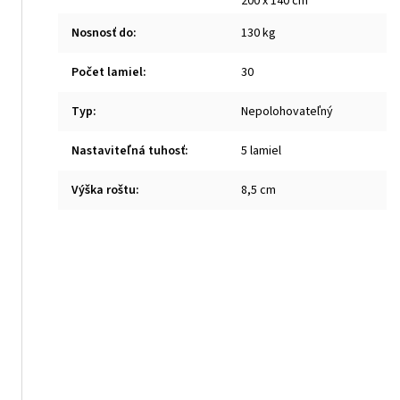
200 x 140 cm
Nosnosť do
:
130 kg
Počet lamiel
:
30
Typ
:
Nepolohovateľný
Nastaviteľná tuhosť
:
5 lamiel
Výška roštu
:
8,5 cm