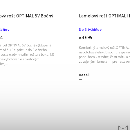
vý rošt OPTIMAL 5V Bočný
Lamelový rošt OPTIMAL 
ždňov
Do 3 týždňov
4
€95
od
 rošt OPTIMAL 5V Bočný výklop má
Komfortný lamelový rošt OPTIMAL 
možňujúci prístup do úložného
nepolohovateľný. Disponuje spev
u postele zdvihnutím roštu z boku. Má
popruhom v strednej časti roštu a 
né vyhotovenie s piestovým
zdvojenými lamelami pre nastavenie
ím,...
Detail