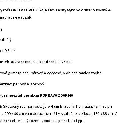
ný
rošt
OPTIMAL PLUS 5V
je
slovenský výrobok
distribuovaný e-
atrace-rosty.sk
.
kg
ateľný
ca 9,5 cm
miel:
30 ks/38 mm, v oblasti ramien 25 mm
ová guma+plast - párové a výkyvné, v oblasti ramien trojité.
atrac:
penový a latexový
kt
sa nevzťahuje
akcia
DOPRAVA ZDARMA
E:
Skutočný rozmer roštu je
o 4 cm kratší a 1 cm užší
, tzn., že pri
u 200 x 90 cm Vám doručíme rošt v skutočnej veľkosti 196 x 89 cm. V
ste chceli presný rozmer, bude sa jednať o
atyp.