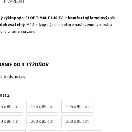
ĽTE VARIANT
ý výklopný
rošt
OPTIMAL PLUS 5V
je
komfortný lamelový
rošt,
lohovateľný.
Má 5 zdvojených lamiel pre nastavenie tvrdosti a
ortnú ramennú zónu.
ANIE DO 3 TÝŽDŇOV
ilné informácie
osť 2
5 x 80 cm
195 x 85 cm
195 x 90 cm
0 x 80 cm
200 x 85 cm
200 x 90 cm