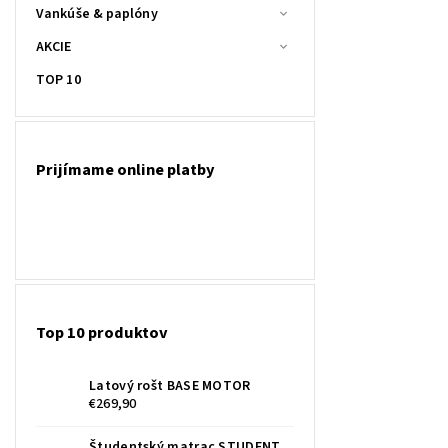
Vankúše & paplóny
AKCIE
TOP 10
Prijímame online platby
Top 10 produktov
Latový rošt BASE MOTOR
€269,90
Študentský matrac STUDENT