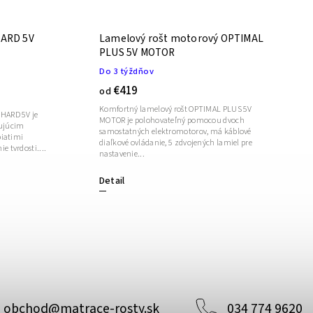
HARD 5V
Lamelový rošt motorový OPTIMAL
PLUS 5V MOTOR
Do 3 týždňov
€419
od
Komfortný lamelový rošt OPTIMAL PLUS 5V
HARD 5V je
MOTOR je polohovateľný pomocou dvoch
ňujúcim
samostatných elektromotorov, má káblové
piatimi
diaľkové ovládanie, 5 zdvojených lamiel pre
 tvrdosti....
nastavenie...
Detail
obchod
@
matrace-rosty.sk
034 774 9620