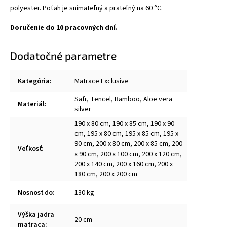
polyester. Poťah je snímateľný a prateľný na 60 °C.
Doručenie do 10 pracovných dní.
Dodatočné parametre
Kategória
:
Matrace Exclusive
Safr, Tencel, Bamboo, Aloe vera
Materiál
:
silver
190 x 80 cm, 190 x 85 cm, 190 x 90
cm, 195 x 80 cm, 195 x 85 cm, 195 x
90 cm, 200 x 80 cm, 200 x 85 cm, 200
Veľkosť
:
x 90 cm, 200 x 100 cm, 200 x 120 cm,
200 x 140 cm, 200 x 160 cm, 200 x
180 cm, 200 x 200 cm
Nosnosť do
:
130 kg
Výška jadra
20 cm
matraca
: