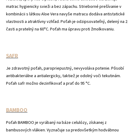
matrac hygienicky svieži a bez zápachu. Strieborné prešívanie v
kombinácii s látkou Aloe Vera navyše matracu dodáva antistatické
vlastnosti a atraktívny vzhľad. Poťah je odzipsovateľný, delený na 2
časti a pratelný na 60°C. Poťah ma úpravu proti žmolkovaniu.
SAFR
Je zdravotný poťah, paropriepustný, nevyvoláva potenie. Pôsobí
antibakteriálne a antialergicky, taktiež je odolný voči tekutinám.
Poťah safr možno dezinfikovať a prať do 95 °C.
BAMBOO
Poťah BAMBOO je vyrábaný na báze celulózy, získanej z
bambusových vlákien. Vyznačuje sa predovšetkým hodvábnou