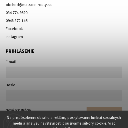
obchod
@
matrace-rosty.sk
034 774 9620
0948 872 146
Facebook
Instagram
PRIHLÁSENIE
E-mail
Heslo
Nová registrácia
Prihlásiť sa
Zabudnuté heslo
Na prispôsobenie obsahu a reklám, poskytovanie funkcií sociálnych
médií a analýzu návštevnosti používame súbory cookie. Viac