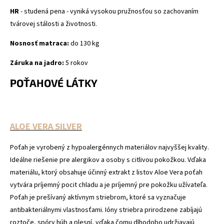
HR
- studená pena - vyniká vysokou pružnosťou so zachovaním
tvárovej stálosti a životnosti.
Nosnosť matraca:
do 130 kg
Záruka na jadro:
5 rokov
POŤAHOVÉ LÁTKY
ALOE VERA SILVER
Poťah je vyrobený z hypoalergénnych materiálov najvyššej kvality.
Ideálne riešenie pre alergikov a osoby s citlivou pokožkou. Vďaka
materiálu, ktorý obsahuje účinný extrakt z listov Aloe Vera poťah
vytvára príjemný pocit chladu a je príjemný pre pokožku užívateľa.
Poťah je prešívaný aktívnym striebrom, ktoré sa vyznačuje
antibakteriálnymi vlastnosťami. Ióny striebra prirodzene zabíjajú
roztoče, spóry húb a plesní, vďaka čomu dlhodobo udržiavajú