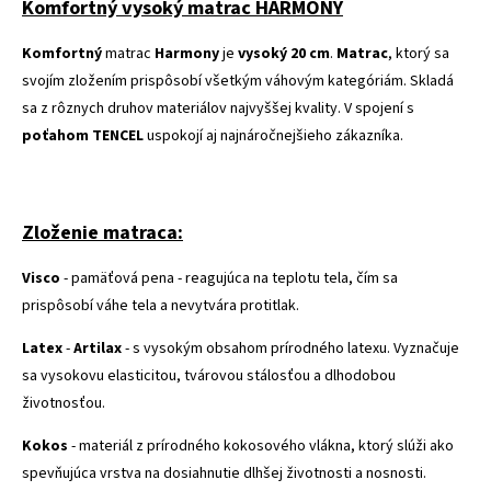
Komfortný vysoký matrac HARMONY
Komfortný
matrac
Harmony
je
vysoký 20
cm
.
Matrac
, ktorý sa
svojím zložením prispôsobí všetkým váhovým kategóriám. Skladá
sa z rôznych druhov materiálov najvyššej kvality. V spojení s
poťahom TENCEL
uspokojí aj najnáročnejšieho zákazníka.
Zloženie matraca:
Visco
- pamäťová pena - reagujúca na teplotu tela, čím sa
prispôsobí váhe tela a nevytvára protitlak.
Latex
-
Artilax
- s vysokým obsahom prírodného latexu. Vyznačuje
sa vysokovu elasticitou, tvárovou stálosťou a dlhodobou
životnosťou.
Kokos
- materiál z prírodného kokosového vlákna, ktorý slúži ako
spevňujúca vrstva na dosiahnutie dlhšej životnosti a nosnosti.