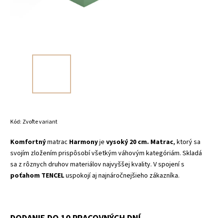
Kód:
Zvoľte variant
Komfortný
matrac
Harmony
je
vysoký 20
cm.
Matrac
, ktorý sa
svojím zložením prispôsobí všetkým váhovým kategóriám. Skladá
sa z rôznych druhov materiálov najvyššej kvality. V spojení s
poťahom TENCEL
uspokojí aj najnáročnejšieho zákazníka.
DODANIE DO 10 PRACOVNÝCH DNÍ