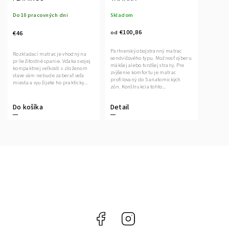
Do 10 pracovných dni
Skladom
€100,86
€46
od
Partnerský obojstranný matrac
Rozkladací matrac je vhodný na
sendvičového typu. Možnosť výberu
príležitostné spanie. Vďaka svojej
mäkšej alebo tvrdšej strany. Pre
kompaktnej veľkosti v zloženom
zvýšenie komfortu je matrac
stave vám nebude zaberať veľa
profilovaný do 5 anatomických
miesta a využijete ho prakticky...
zón. Konštrukcia tohto...
Do košíka
Detail
Facebook
Instagram