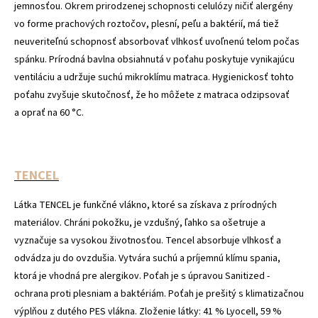
jemnosťou. Okrem prirodzenej schopnosti celulózy ničiť alergény
vo forme prachových roztočov, plesní, peľu a baktérií, má tiež
neuveriteľnú schopnosť absorbovať vlhkosť uvoľnenú telom počas
spánku. Prírodná bavlna obsiahnutá v poťahu poskytuje vynikajúcu
ventiláciu a udržuje suchú mikroklímu matraca. Hygienickosť tohto
poťahu zvyšuje skutočnosť, že ho môžete z matraca odzipsovať
a oprať na 60 °C.
TENCEL
Látka TENCEL
je funkčné vlákno, ktoré sa získava z prírodných
materiálov. Chráni pokožku, je vzdušný, ľahko sa ošetruje a
vyznačuje sa vysokou životnosťou. Tencel absorbuje vlhkosť a
odvádza ju do ovzdušia. Vytvára suchú a príjemnú klímu spania,
ktorá je vhodná pre alergikov. Poťah je s úpravou Sanitized -
ochrana proti plesniam a baktériám. Poťah je prešitý s klimatizačnou
výplňou z dutého PES vlákna. Zloženie látky: 41 % Lyocell, 59 %