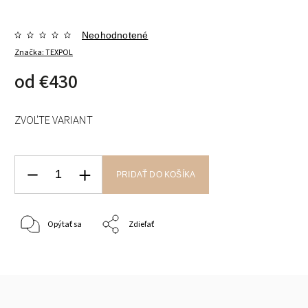
Neohodnotené
Značka:
TEXPOL
od
€430
ZVOĽTE VARIANT
PRIDAŤ DO KOŠÍKA
Opýtať sa
Zdieľať