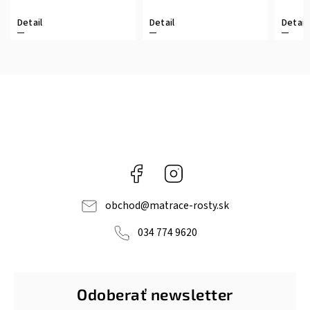
Detail
Detail
Detail
Facebook
Instagram
obchod
@
matrace-rosty.sk
034 774 9620
Odoberať newsletter