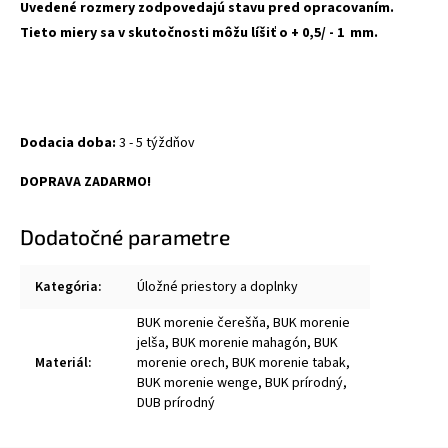
Uvedené rozmery zodpovedajú stavu pred opracovaním.
Tieto miery sa v skutočnosti môžu líšiť o + 0,5/ - 1 mm.
Dodacia doba:
3 - 5 týždňov
DOPRAVA ZADARMO!
Dodatočné parametre
Kategória
:
Úložné priestory a doplnky
BUK morenie čerešňa, BUK morenie
jelša, BUK morenie mahagón, BUK
Materiál
:
morenie orech, BUK morenie tabak,
BUK morenie wenge, BUK prírodný,
DUB prírodný