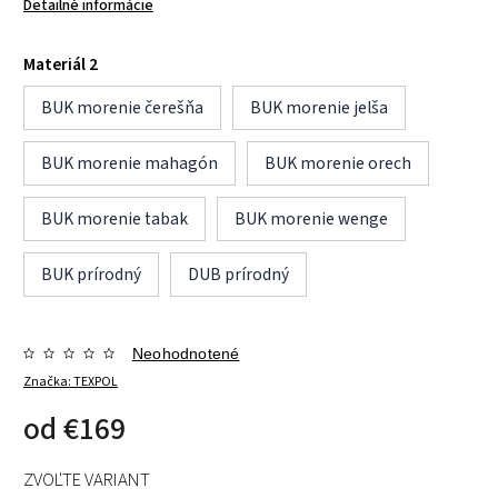
Detailné informácie
Materiál 2
BUK morenie čerešňa
BUK morenie jelša
BUK morenie mahagón
BUK morenie orech
BUK morenie tabak
BUK morenie wenge
BUK prírodný
DUB prírodný
Neohodnotené
Značka:
TEXPOL
od
€169
ZVOĽTE VARIANT