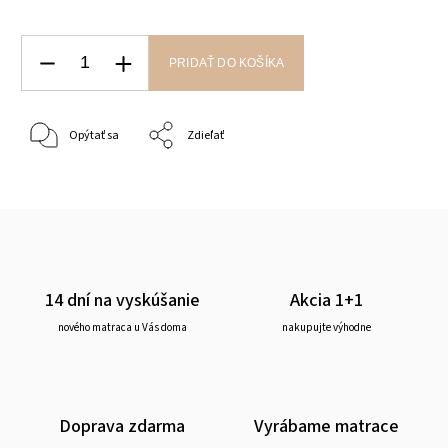
PRIDAŤ DO KOŠÍKA
Opýtať sa
Zdieľať
14 dní na vyskúšanie
Akcia 1+1
nového matraca u Vás doma
nakupujte výhodne
Doprava zdarma
Vyrábame matrace