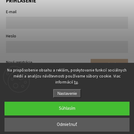
PRIHLÁSENIE
E-mail
Heslo
Nová registrácia
Prihlásiť sa
Zabudnuté heslo
Na prispôsobenie obsahu a reklám, poskytovanie funkcií sociálnych
médií a analýzu návštevnosti používame súbory cookie. Viac
informácií
tu
.
Nastavenie
Súhlasím
Copyright 2026
matrace-rosty.sk
. Všetky práva vyhradené.
Upraviť nastavenie cookies
Odmietnuť
Grafický návrh vytvořil a nakódoval
Shoptak.cz