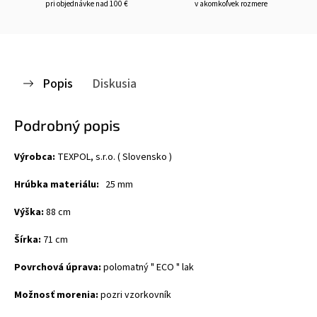
pri objednávke nad 100 €
v akomkoľvek rozmere
Popis
Diskusia
Podrobný popis
Výrobca:
TEXPOL, s.r.o. ( Slovensko )
Hrúbka materiálu:
25 mm
Výška:
88 cm
Šírka:
71 cm
Povrchová úprava:
polomatný " ECO " lak
Možnosť morenia:
pozri vzorkovník