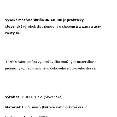
Vysoká masívna skriňa UNI4 DDDD
je
praktický
slovenský
výrobok distribuovaný e-shopom
www.matrace-
rosty.sk
.
TEXPOL Vám ponúka vysokú kvalitu použitých materiálov a
jedinečný vzhľad masívneho dubového a bukového dreva.
Výrobca:
TEXPOL s. r. o. (Slovensko)
Materiál:
100 % masív (bukové alebo dubové drevo)