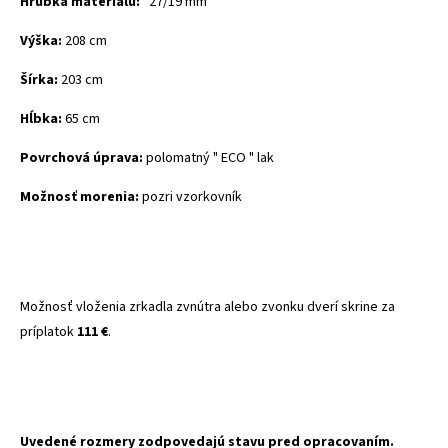
Hrúbka materiálu:
27/19 mm
Výška:
208 cm
Šírka:
203 cm
Hĺbka:
65 cm
Povrchová úprava:
polomatný " ECO " lak
Možnosť morenia:
pozri vzorkovník
Možnosť vloženia zrkadla zvnútra alebo zvonku dverí skrine za
príplatok
111 €
.
Uvedené rozmery zodpovedajú stavu pred opracovaním.