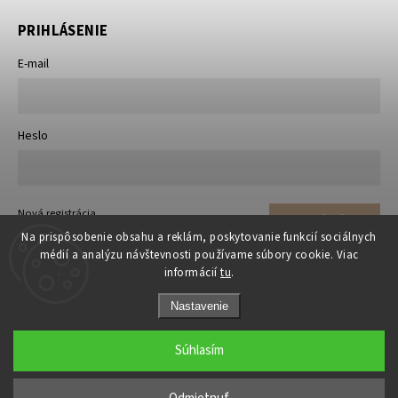
PRIHLÁSENIE
E-mail
Heslo
Nová registrácia
Prihlásiť sa
Zabudnuté heslo
Na prispôsobenie obsahu a reklám, poskytovanie funkcií sociálnych
médií a analýzu návštevnosti používame súbory cookie. Viac
informácií
tu
.
Nastavenie
Súhlasím
Copyright 2026
matrace-rosty.sk
. Všetky práva vyhradené.
Upraviť nastavenie cookies