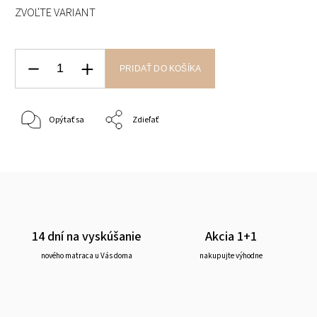
ZVOĽTE VARIANT
PRIDAŤ DO KOŠÍKA
Opýtať sa
Zdieľať
14 dní na vyskúšanie
Akcia 1+1
nového matraca u Vás doma
nakupujte výhodne