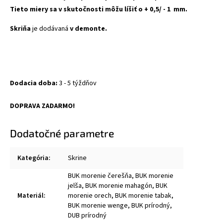
Tieto miery sa v skutočnosti môžu líšiť o + 0,5/ - 1 mm.
Skriňa
je dodávaná
v demonte.
Dodacia doba:
3 - 5 týždňov
DOPRAVA ZADARMO!
Dodatočné parametre
Kategória
:
Skrine
BUK morenie čerešňa, BUK morenie
jelša, BUK morenie mahagón, BUK
Materiál
:
morenie orech, BUK morenie tabak,
BUK morenie wenge, BUK prírodný,
DUB prírodný