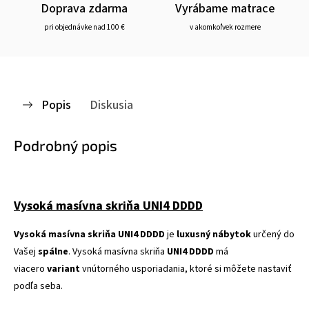
Doprava zdarma
Vyrábame matrace
pri objednávke nad 100 €
v akomkoľvek rozmere
Popis
Diskusia
Podrobný popis
Vysoká masívna skriňa UNI4 DDDD
Vysoká masívna skriňa UNI4 DDDD
je
luxusný nábytok
určený do
Vašej
spálne
.
Vysoká masívna skriňa
UNI4 DDDD
má
viacero
variant
vnútorného usporiadania, ktoré si môžete nastaviť
podľa seba.