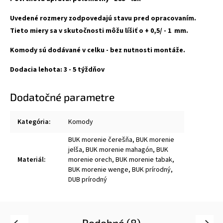
Uvedené rozmery zodpovedajú stavu pred opracovaním.
Tieto miery sa v skutočnosti môžu líšiť o + 0,5/ - 1 mm.
Komody sú dodávané v celku - bez nutnosti montáže.
Dodacia lehota:
3
-
5
týždňov
Dodatočné parametre
Kategória
:
Komody
BUK morenie čerešňa, BUK morenie
jelša, BUK morenie mahagón, BUK
Materiál
:
morenie orech, BUK morenie tabak,
BUK morenie wenge, BUK prírodný,
DUB prírodný
Podobné (8)