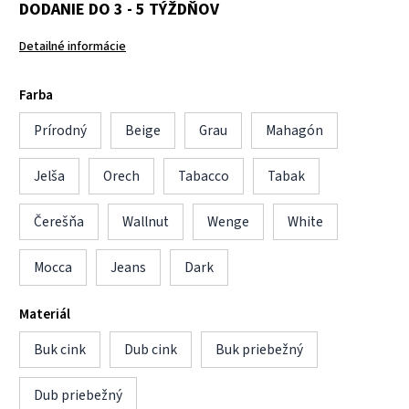
DODANIE DO 3 - 5 TÝŽDŇOV
Detailné informácie
Farba
Prírodný
Beige
Grau
Mahagón
Jelša
Orech
Tabacco
Tabak
Čerešňa
Wallnut
Wenge
White
Mocca
Jeans
Dark
Materiál
Buk cink
Dub cink
Buk priebežný
Dub priebežný