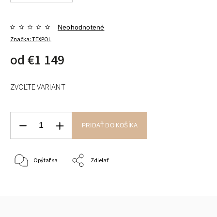
Neohodnotené
Značka:
TEXPOL
od
€1 149
ZVOĽTE VARIANT
PRIDAŤ DO KOŠÍKA
Opýtať sa
Zdieľať