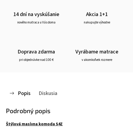
14 dní na vyskúšanie
Akcia 1+1
nového matraca u Vás doma
nakupujte výhodne
Doprava zdarma
Vyrábame matrace
pri objednávke nad 100 €
v akomkoľvek rozmere
Popis
Diskusia
Podrobný popis
Štýlová masívna komoda S4Z