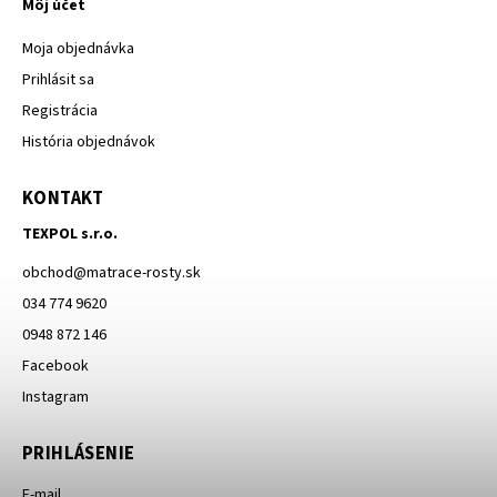
Môj účet
Moja objednávka
Prihlásit sa
Registrácia
História objednávok
KONTAKT
TEXPOL s.r.o.
obchod
@
matrace-rosty.sk
034 774 9620
0948 872 146
Facebook
Instagram
PRIHLÁSENIE
E-mail