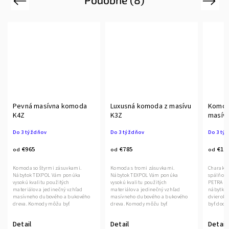
Previous
Next
Pevná masívna komoda
Luxusná komoda z masívu
Komod
K4Z
K3Z
masív
Do 3 týždňov
Do 3 týždňov
Do 3 tý
€965
€785
€1 3
od
od
od
Komoda so štyrmi zásuvkami.
Komoda s tromi zásuvkami.
Charakte
Nábytok TEXPOL Vám ponúka
Nábytok TEXPOL Vám ponúka
spálňové
vysokú kvalitu použitých
vysokú kvalitu použitých
PETRA sú
materiálov a jedinečný vzhľad
materiálov a jedinečný vzhľad
nábytku 
masívneho dubového a bukového
masívneho dubového a bukového
dvierok 
dreva. Komody môžu byť
dreva. Komody môžu byť
byť dodáv
dodávané...
dodávané...
Detail
Detail
Detail