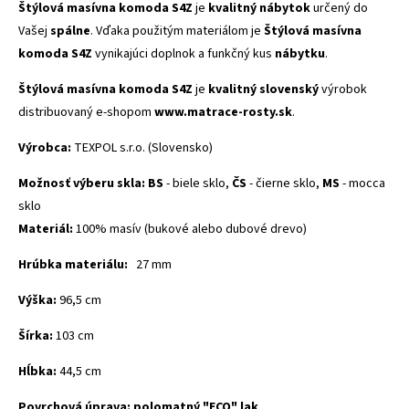
Štýlová masívna komoda S4Z
je
kvalitný nábytok
určený do
Vašej
spálne
. Vďaka použitým materiálom je
Štýlová masívna
komoda S4Z
vynikajúci doplnok a funkčný kus
nábytku
.
Štýlová masívna komoda S4Z
je
kvalitný slovenský
výrobok
distribuovaný e-shopom
www.matrace-rosty.sk
.
Výrobca
:
TEXPOL
s.r.o.
(
Slovensko)
Možnosť výberu skla:
BS
- biele sklo,
ČS
- čierne sklo,
MS
- mocca
sklo
Materiál
:
100
%
masív
(
bukové
alebo dubové drevo
)
Hrúbka materiálu:
27 mm
Výška:
96,5 cm
Šírka:
103 cm
Hĺbka:
44,5 cm
Povrchová
úprava
:
polomatný
"
ECO"
lak