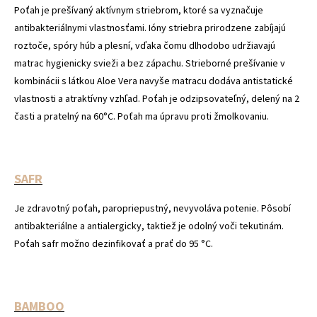
Poťah je prešívaný aktívnym striebrom, ktoré sa vyznačuje
antibakteriálnymi vlastnosťami. Ióny striebra prirodzene zabíjajú
roztoče, spóry húb a plesní, vďaka čomu dlhodobo udržiavajú
matrac hygienicky svieži a bez zápachu. Strieborné prešívanie v
kombinácii s látkou Aloe Vera navyše matracu dodáva antistatické
vlastnosti a atraktívny vzhľad. Poťah je odzipsovateľný, delený na 2
časti a pratelný na 60°C. Poťah ma úpravu proti žmolkovaniu.
SAFR
Je zdravotný poťah, paropriepustný, nevyvoláva potenie. Pôsobí
antibakteriálne a antialergicky, taktiež je odolný voči tekutinám.
Poťah safr možno dezinfikovať a prať do 95 °C.
BAMBOO