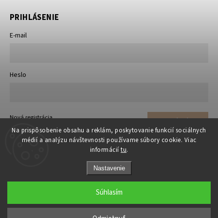
PRIHLÁSENIE
E-mail
Heslo
Nová registrácia
Prihlásiť sa
Zabudnuté heslo
Na prispôsobenie obsahu a reklám, poskytovanie funkcií sociálnych
médií a analýzu návštevnosti používame súbory cookie. Viac
informácií
tu
.
Nastavenie
Súhlasím
Copyright 2026
matrace-rosty.sk
. Všetky práva vyhradené.
Upraviť nastavenie cookies