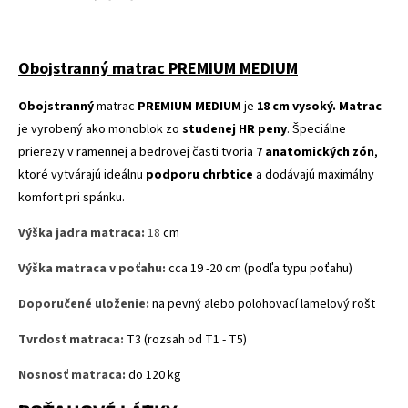
Obojstranný matrac PREMIUM MEDIUM
Obojstranný
matrac
PREMIUM MEDIUM
je
18 cm vysoký. Matrac
je vyrobený ako monoblok zo
studenej HR peny
. Špeciálne
prierezy v ramennej a bedrovej časti tvoria
7 anatomických zón
,
ktoré vytvárajú ideálnu
podporu chrbtice
a dodávajú maximálny
komfort pri spánku.
Výška
jadra matraca
:
18
cm
Výška
matraca
v
poťahu
:
cca
19 -20
cm
(
podľa typu
poťahu
)
Doporučené
uloženie
:
na
pevný
alebo polohovací lamelový rošt
Tvrdosť
matraca
:
T3
(
rozsah
od
T1
-
T5
)
Nosnosť matraca:
do 120 kg