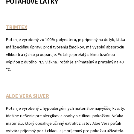
POŤAHOVÉ LÁTKY
TRIMTEX
Poťah je vyrobený zo 100% polyesteru, je príjemný na dotyk, látka
má špeciálnu úpravu proti tvoreniu žmolkov, má vysokú absorpciu
vlhkosti a rýchlo ju odparuje. Poťah je prešitý s klimatizačnou
výplňou z dutého PES vlákna. Poťah je snímateľný a prateľný na 40
°C.
ALOE VERA SILVER
Poťah je vyrobený z hypoalergénnych materiálov najvyššej kvality.
Ideálne riešenie pre alergikov a osoby s citlivou pokožkou. Vďaka
materiálu, ktorý obsahuje účinný extrakt z listov Aloe Vera poťah
vytvára príjemný pocit chladu a je príjemný pre pokožku užívateľa.