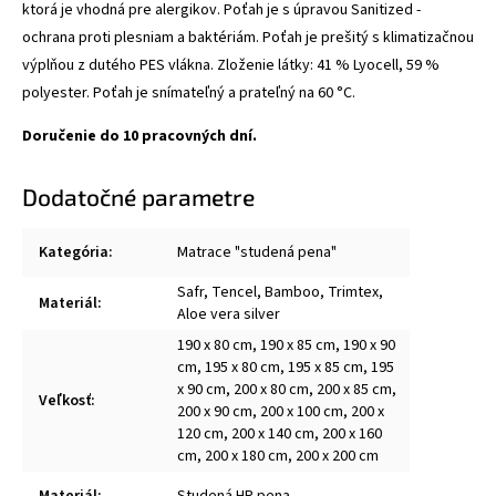
ktorá je vhodná pre alergikov. Poťah je s úpravou Sanitized -
ochrana proti plesniam a baktériám. Poťah je prešitý s klimatizačnou
výplňou z dutého PES vlákna. Zloženie látky: 41 % Lyocell, 59 %
polyester. Poťah je snímateľný a prateľný na 60 °C.
Doručenie do 10 pracovných dní.
Dodatočné parametre
Kategória
:
Matrace "studená pena"
Safr, Tencel, Bamboo, Trimtex,
Materiál
:
Aloe vera silver
190 x 80 cm, 190 x 85 cm, 190 x 90
cm, 195 x 80 cm, 195 x 85 cm, 195
x 90 cm, 200 x 80 cm, 200 x 85 cm,
Veľkosť
:
200 x 90 cm, 200 x 100 cm, 200 x
120 cm, 200 x 140 cm, 200 x 160
cm, 200 x 180 cm, 200 x 200 cm
Materiál
:
Studená HR pena