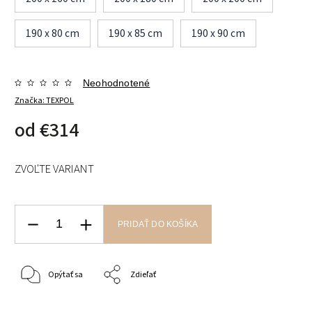
190 x 80 cm
190 x 85 cm
190 x 90 cm
Neohodnotené
Značka:
TEXPOL
od
€314
ZVOĽTE VARIANT
PRIDAŤ DO KOŠÍKA
Opýtať sa
Zdieľať