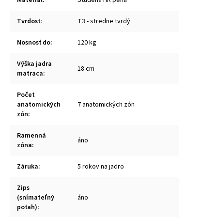
Tvrdosť
:
T3 - stredne tvrdý
Nosnosť do
:
120 kg
Výška jadra
18 cm
matraca
:
Počet
anatomických
7 anatomických zón
zón
:
Ramenná
áno
zóna
:
Záruka
:
5 rokov na jadro
Zips
(snímateľný
áno
poťah)
: