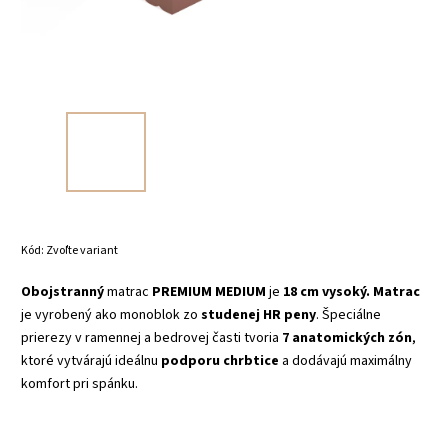
Kód:
Zvoľte variant
Obojstranný
matrac
PREMIUM MEDIUM
je
18 cm vysoký.
Matrac
je vyrobený ako monoblok zo
studenej HR peny
. Špeciálne
prierezy v ramennej a bedrovej časti tvoria
7 anatomických zón
,
ktoré vytvárajú ideálnu
podporu chrbtice
a dodávajú maximálny
komfort pri spánku.