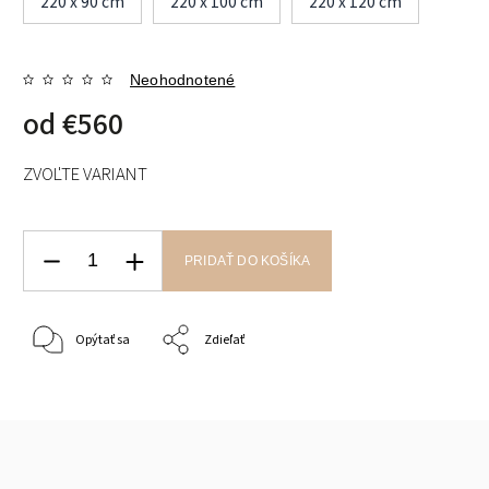
220 x 90 cm
220 x 100 cm
220 x 120 cm
Neohodnotené
od
€560
ZVOĽTE VARIANT
PRIDAŤ DO KOŠÍKA
Opýtať sa
Zdieľať