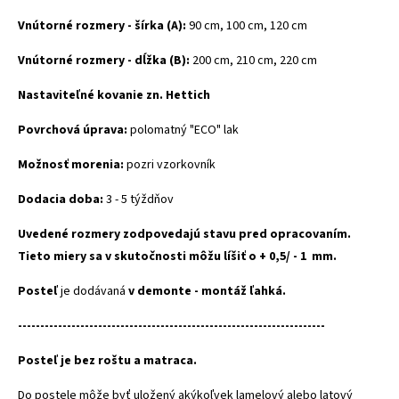
Vnútorné rozmery - šírka (A):
90 cm, 100 cm, 120 cm
Vnútorné rozmery - dĺžka (B):
200 cm, 210 cm, 220 cm
Nastaviteľné kovanie zn. Hettich
Povrchová úprava:
polomatný "ECO" lak
Možnosť morenia:
pozri vzorkovník
Dodacia doba:
3 - 5 týždňov
Uvedené rozmery zodpovedajú stavu pred opracovaním.
Tieto miery sa v skutočnosti môžu líšiť o + 0,5/ - 1 mm.
Posteľ
je dodávaná
v demonte - montáž ľahká.
---------------------------------------------------------------------
Posteľ je bez roštu a matraca.
Do postele môže byť uložený akýkoľvek lamelový alebo latový