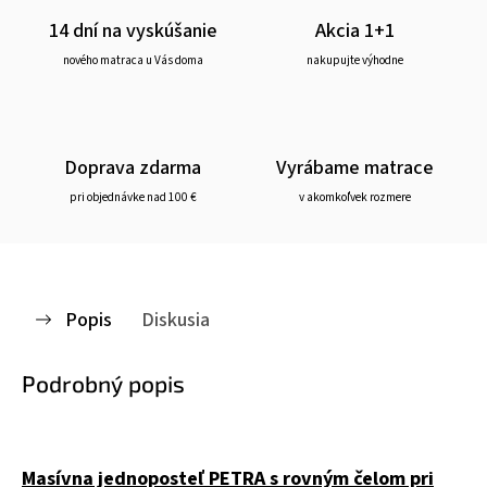
14 dní na vyskúšanie
Akcia 1+1
nového matraca u Vás doma
nakupujte výhodne
Doprava zdarma
Vyrábame matrace
pri objednávke nad 100 €
v akomkoľvek rozmere
Popis
Diskusia
Podrobný popis
Masívna jednoposteľ PETRA s rovným čelom pri