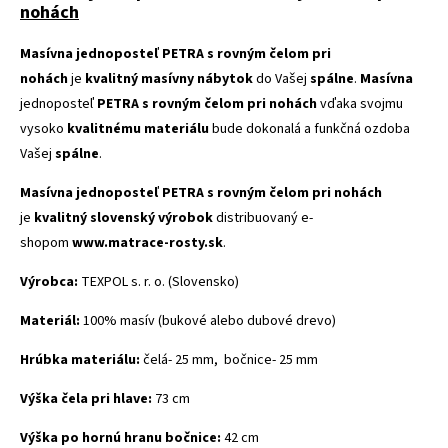
nohách
Masívna jednoposteľ PETRA s rovným čelom pri
nohách
je
kvalitný masívny nábytok
do Vašej
spálne
.
Masívna
jednoposteľ
PETRA s rovným čelom pri nohách
vďaka svojmu
vysoko
kvalitnému materiálu
bude dokonalá a funkčná ozdoba
Vašej
spálne
.
Masívna jednoposteľ PETRA s rovným čelom pri nohách
je
kvalitný slovenský výrobok
distribuovaný e-
shopom
www.matrace-rosty.sk
.
Výrobca:
TEXPOL s. r. o. (Slovensko)
Materiál:
100% masív (bukové alebo dubové drevo)
Hrúbka materiálu:
čelá- 25 mm, bočnice- 25 mm
Výška čela pri hlave:
73 cm
Výška po hornú hranu bočnice:
42 cm