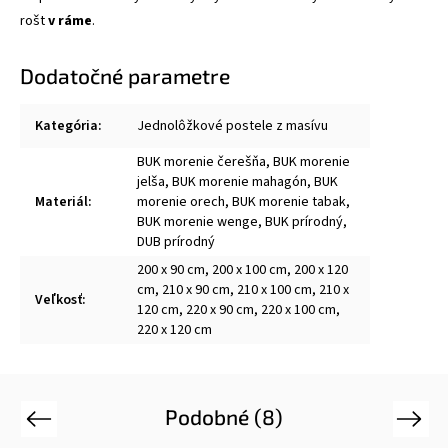
rošt
v ráme
.
Dodatočné parametre
Kategória
:
Jednolôžkové postele z masívu
BUK morenie čerešňa, BUK morenie
jelša, BUK morenie mahagón, BUK
Materiál
:
morenie orech, BUK morenie tabak,
BUK morenie wenge, BUK prírodný,
DUB prírodný
200 x 90 cm, 200 x 100 cm, 200 x 120
cm, 210 x 90 cm, 210 x 100 cm, 210 x
Veľkosť
:
120 cm, 220 x 90 cm, 220 x 100 cm,
220 x 120 cm
Podobné (8)
Previous
Next