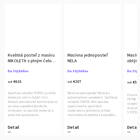
Kvalitná posteľ z masívu
Masívna jednoposteľ
Masívn
NIKOLETA s plným čelom
NELA
oblým 
BUK
Do 3 týždňov
Do 3 týždňov
Do 3 tý
€615
€207
od
od
€59
od
Spálňový nábytok TEXPOL prináša
Masívna jednoposteľ NELA je v
Charakte
dokonalú súhru čistých línií,
jednoduchom prevedení. Spálňový
PETRA sú
ktorých jednoduché kombinácie sú
nábytok TEXPOL Vám ponúka
nábytku 
zárukou vysokého komfortu.
vysokú kvalitu použitých
dvierok a zásuv
Vzhľadom na použitý materiál a
materiálov a jedinečný vzhľad
5 TÝŽDŇ
precízne spracovanie...
masívneho dubového a bukového...
Detail
Detail
Detail